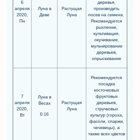
6
деревья,
апреля
Луна в
Растущая
производить
2020,
Деве
Луна
посев на семена.
Пн
Рекомендуется
рыхление,
культивация,
окучивание,
мульчирование
деревьев,
опрыскивание
Рекомендуется
посадка
косточковых
7
фруктовых
Луна в
апреля
Растущая
деревьев,
Весах
2020,
Луна
стручковых
0:16
Вт
культур (гороха,
фасоли, спаржи,
чечевицы), а
также всех цветов