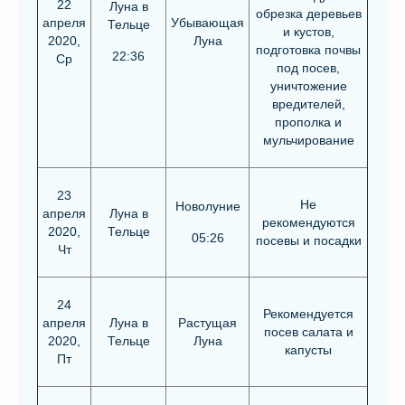
22
Луна в
обрезка деревьев
апреля
Убывающая
Тельце
и кустов,
2020,
Луна
подготовка почвы
22:36
Ср
под посев,
уничтожение
вредителей,
прополка и
мульчирование
23
Не
Новолуние
апреля
Луна в
рекомендуются
2020,
Тельце
05:26
посевы и посадки
Чт
24
Рекомендуется
апреля
Луна в
Растущая
посев салата и
2020,
Тельце
Луна
капусты
Пт