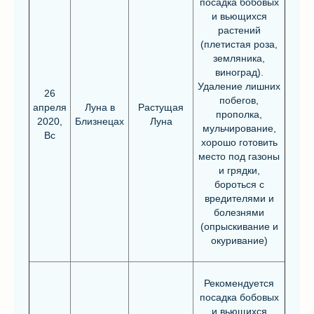
посадка бобовых
и вьющихся
растений
(плетистая роза,
земляника,
виноград).
Удаление лишних
26
побегов,
апреля
Луна в
Растущая
прополка,
2020,
Близнецах
Луна
мульчирование,
Вс
хорошо готовить
место под газоны
и грядки,
бороться с
вредителями и
болезнями
(опрыскивание и
окуривание)
Рекомендуется
посадка бобовых
и вьющихся