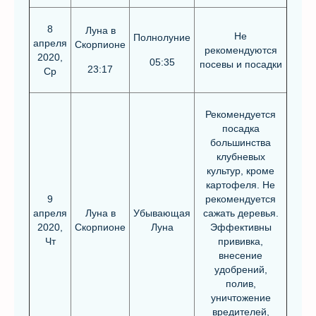
8
Луна в
Не
Полнолуние
апреля
Скорпионе
рекомендуются
2020,
05:35
посевы и посадки
23:17
Ср
Рекомендуется
посадка
большинства
клубневых
культур, кроме
картофеля. Не
9
рекомендуется
апреля
Луна в
Убывающая
сажать деревья.
2020,
Скорпионе
Луна
Эффективны
Чт
прививка,
внесение
удобрений,
полив,
уничтожение
вредителей,