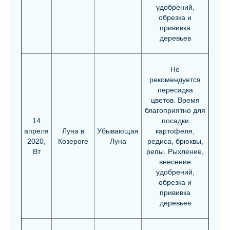
удобрений,
обрезка и
прививка
деревьев
Не
рекомендуется
пересадка
цветов. Время
благоприятно для
14
посадки
апреля
Луна в
Убывающая
картофеля,
2020,
Козероге
Луна
редиса, брюквы,
Вт
репы. Рыхление,
внесение
удобрений,
обрезка и
прививка
деревьев