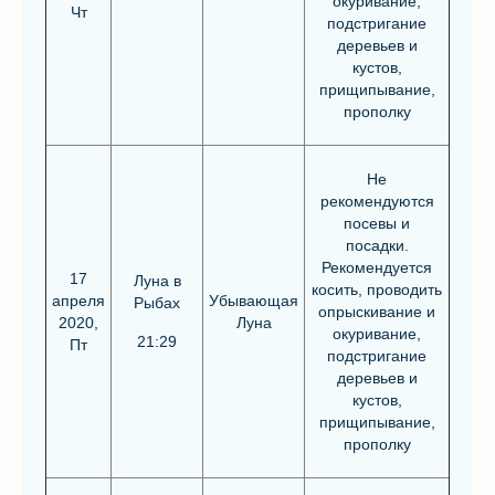
окуривание,
Чт
подстригание
деревьев и
кустов,
прищипывание,
прополку
Не
рекомендуются
посевы и
посадки.
Рекомендуется
17
Луна в
косить, проводить
апреля
Убывающая
Рыбах
опрыскивание и
2020,
Луна
окуривание,
21:29
Пт
подстригание
деревьев и
кустов,
прищипывание,
прополку