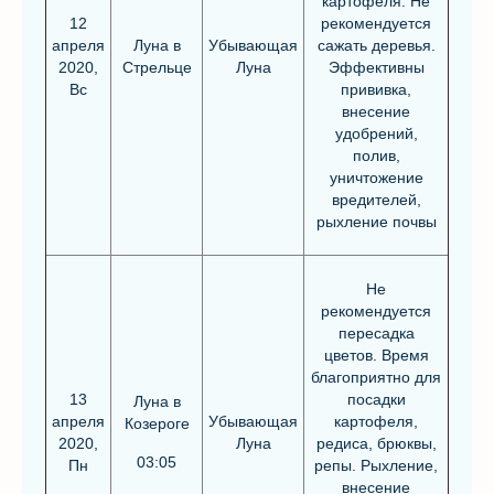
картофеля. Не
12
рекомендуется
апреля
Луна в
Убывающая
сажать деревья.
2020,
Стрельце
Луна
Эффективны
Вс
прививка,
внесение
удобрений,
полив,
уничтожение
вредителей,
рыхление почвы
Не
рекомендуется
пересадка
цветов. Время
благоприятно для
13
посадки
Луна в
апреля
Убывающая
картофеля,
Козероге
2020,
Луна
редиса, брюквы,
03:05
Пн
репы. Рыхление,
внесение