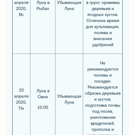
апреля
Луна в
Убывающая
в грунт, прививка
2020,
Рыбах
Луна
деревьев и
Вс
ягодных кустов.
Отличное время
для культивации,
полива и
внесения
удобрений
Не
рекомендуются
посевы и
посадки.
Рекомендуется
20
Луна в
обрезка деревьев
апреля
Убывающая
Овне
и кустов,
2020,
Луна
подготовка почвы
10:00
Пн
под посев,
уничтожение
вредителей,
прополка и