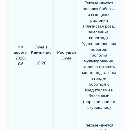
Рекомендуется
посадка бобовых
и вьющихся
растений
(плетистая роза,
земляника,
виноград).
Удаление лишних
25
Луна в
побегов,
апреля
Растущая
Близнецах
прополка,
2020,
Луна
мульчирование,
10:20
Сб
хорошо готовить
место под газоны
и грядки,
бороться с
вредителями и
болезнями
(опрыскивание и
окуривание)
Рекомендуется