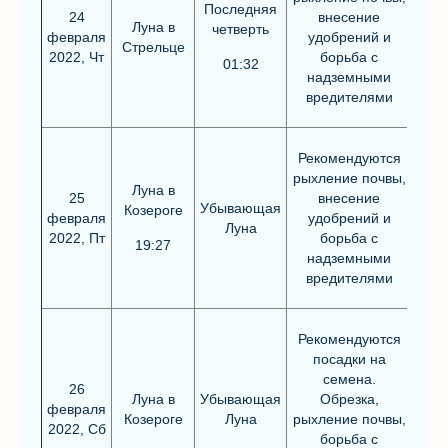
Последняя
24
внесение
Луна в
четверть
февраля
удобрений и
Стрельце
2022, Чт
борьба с
01:32
надземными
вредителями
Рекомендуются
рыхление почвы,
Луна в
25
внесение
Убывающая
Козероге
февраля
удобрений и
Луна
2022, Пт
борьба с
19:27
надземными
вредителями
Рекомендуются
посадки на
семена.
26
Луна в
Убывающая
Обрезка,
февраля
Козероге
Луна
рыхление почвы,
2022, Сб
борьба с