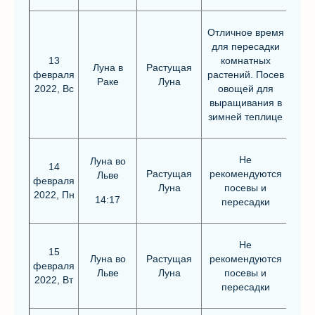
Отличное время
для пересадки
13
комнатных
Луна в
Растущая
февраля
растений. Посев
Раке
Луна
2022, Вс
овощей для
выращивания в
зимней теплице
Не
Луна во
14
Растущая
рекомендуются
Льве
февраля
Луна
посевы и
2022, Пн
14:17
пересадки
Не
15
Луна во
Растущая
рекомендуются
февраля
Льве
Луна
посевы и
2022, Вт
пересадки