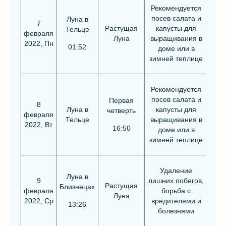
Рекомендуется
посев салата и
Луна в
7
Растущая
капусты для
Тельце
февраля
Луна
выращивания в
2022, Пн
01:52
доме или в
зимней теплице
Рекомендуется
посев салата и
Первая
8
Луна в
капусты для
четверть
февраля
Тельце
выращивания в
2022, Вт
16:50
доме или в
зимней теплице
Удаление
Луна в
9
лишних побегов,
Растущая
Близнецах
февраля
борьба с
Луна
2022, Ср
вредителями и
13:26
болезнями