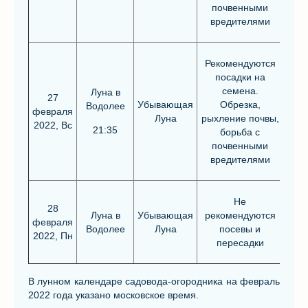
почвенными
вредителями
Рекомендуются
посадки на
семена.
Луна в
27
Убывающая
Обрезка,
Водолее
февраля
Луна
рыхление почвы,
2022, Вс
21:35
борьба с
почвенными
вредителями
Не
28
Луна в
Убывающая
рекомендуются
февраля
Водолее
Луна
посевы и
2022, Пн
пересадки
В лунном календаре садовода-огородника на февраль
2022 года указано московское время.