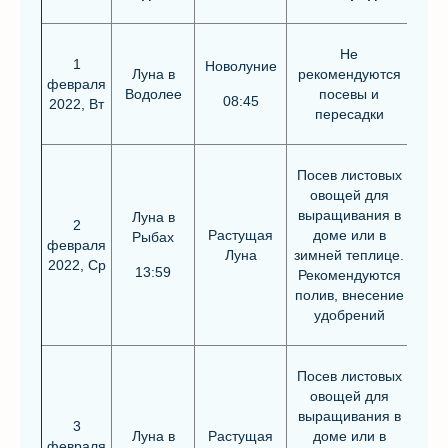
Не
1
Новолуние
Луна в
рекомендуются
февраля
Водолее
посевы и
08:45
2022, Вт
пересадки
Посев листовых
овощей для
выращивания в
Луна в
2
Растущая
доме или в
Рыбах
февраля
Луна
зимней теплице.
2022, Ср
13:59
Рекомендуются
полив, внесение
удобрений
Посев листовых
овощей для
выращивания в
3
Луна в
Растущая
доме или в
февраля