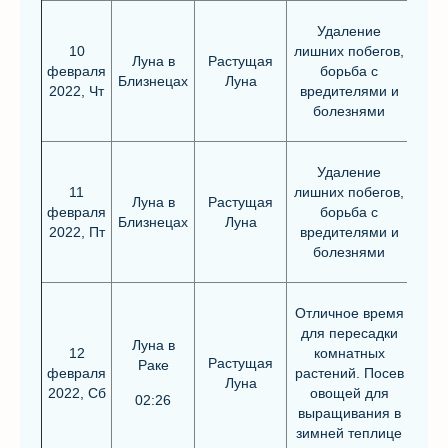
Удаление
10
лишних побегов,
Луна в
Растущая
февраля
борьба с
Близнецах
Луна
2022, Чт
вредителями и
болезнями
Удаление
11
лишних побегов,
Луна в
Растущая
февраля
борьба с
Близнецах
Луна
2022, Пт
вредителями и
болезнями
Отличное время
для пересадки
Луна в
12
комнатных
Растущая
Раке
февраля
растений. Посев
Луна
2022, Сб
овощей для
02:26
выращивания в
зимней теплице