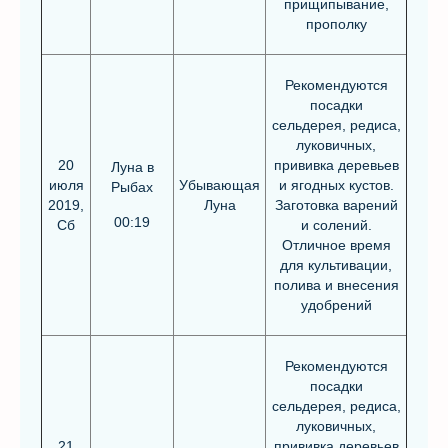
прищипывание,
прополку
Рекомендуются
посадки
сельдерея, редиса,
луковичных,
20
прививка деревьев
Луна в
июля
Убывающая
и ягодных кустов.
Рыбах
2019,
Луна
Заготовка варений
00:19
Сб
и солений.
Отличное время
для культивации,
полива и внесения
удобрений
Рекомендуются
посадки
сельдерея, редиса,
луковичных,
21
прививка деревьев