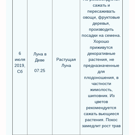
сажать и
пересаживать
овощи, фруктовые
деревья,
производить
посадки на семена.
Хорошо
приживутся
6
декоративные
Луна в
июля
Растущая
растения, не
Деве
2019,
Луна
предназначенные
07:25
Сб
для
плодоношения, в
частности
жимолость,
шиповник. Из
цветов
рекомендуется
сажать вьющиеся
растения. Покос
замедлит рост трав