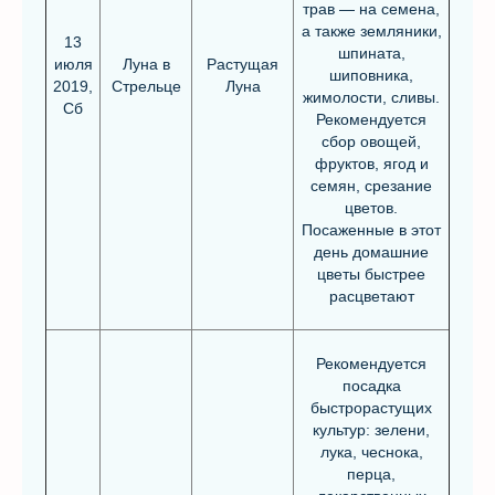
трав — на семена,
а также земляники,
13
шпината,
июля
Луна в
Растущая
шиповника,
2019,
Стрельце
Луна
жимолости, сливы.
Сб
Рекомендуется
сбор овощей,
фруктов, ягод и
семян, срезание
цветов.
Посаженные в этот
день домашние
цветы быстрее
расцветают
Рекомендуется
посадка
быстрорастущих
культур: зелени,
лука, чеснока,
перца,