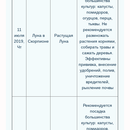
большинства
культур: капусты,
помидоров,
огурцов, перца,
тыквы. Не
11
рекомендуется
июля
Луна в
Растущая
размножать
2019,
Скорпионе
Луна
растения корнями,
Чт
собирать травы и
сажать деревья.
Эффективны
прививка, внесение
удобрений, полив,
уничтожение
вредителей,
рыхление почвы
Рекомендуется
посадка
большинства
культур: капусты,
помидоров,