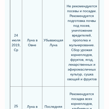
Не рекомендуются
посевы и посадки.
Рекомендуется
подготовка почвы
под посев,
уничтожение
24
вредителей,
июля
Луна в
Убывающая
прополка и
2019,
Овне
Луна
мульчирование.
Ср
Сбор урожая
корнеплодов,
фруктов, ягод,
лекарственных и
эфиромасличных
культур, сушка
овощей и фруктов
Рекомендуется
посадка всех
корнеплодов,
25
Луна в
Последняя
клубневых и