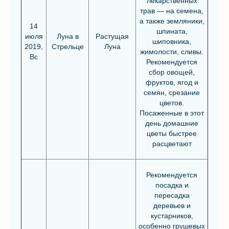
лекарственных
трав — на семена,
а также земляники,
14
шпината,
июля
Луна в
Растущая
шиповника,
2019,
Стрельце
Луна
жимолости, сливы.
Вс
Рекомендуется
сбор овощей,
фруктов, ягод и
семян, срезание
цветов.
Посаженные в этот
день домашние
цветы быстрее
расцветают
Рекомендуется
посадка и
пересадка
деревьев и
кустарников,
особенно грушевых