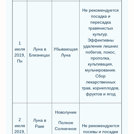
Не рекомендуется
посадка и
пересадка
травянистых
культур.
Эффективны
1
удаление лишних
июля
Луна в
Убывающая
побегов, покос,
2019,
Близнецах
Луна
прополка,
Пн
культивация,
мульчирование.
Сбор
лекарственных
трав, корнеплодов,
фруктов и ягод
Новолуние
2
Луна в
Полное
июля
Не рекомендуются
Раке
Солнечное
2019,
посевы и посадки