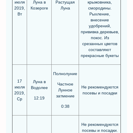
июля
Луна в
Растущая
крыжовника,
2019,
Козероге
Луна
смородины.
Вт
Рыхление,
внесение
удобрений,
прививка деревьев,
покос. Из
срезанных цветов
составляют
прекрасные букеты
Полнолуние
17
Луна в
Частное
июля
Не рекомендуются
Водолее
Лунное
2019,
посевы и посадки
затмение
12:19
Ср
0:38
Не рекомендуются
посевы и посадки.