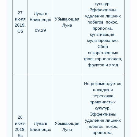
культур.
Эффективны
27
Луна в
удаление лишних
июля
Убывающая
Близнецах
побегов, покос,
2019,
Луна
прополка,
09:29
Сб
культивация,
мульчирование.
Сбор
лекарственных
трав, корнеплодов,
фруктов и ягод
Не рекомендуется
посадка и
пересадка
травянистых
культур.
Эффективны
28
удаление лишних
июля
Луна в
Убывающая
побегов, покос,
2019,
Близнецах
Луна
прополка,
Вс