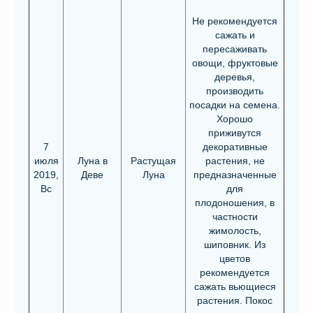
Не рекомендуется
сажать и
пересаживать
овощи, фруктовые
деревья,
производить
посадки на семена.
Хорошо
приживутся
7
декоративные
июля
Луна в
Растущая
растения, не
2019,
Деве
Луна
предназначенные
Вс
для
плодоношения, в
частности
жимолость,
шиповник. Из
цветов
рекомендуется
сажать вьющиеся
растения. Покос