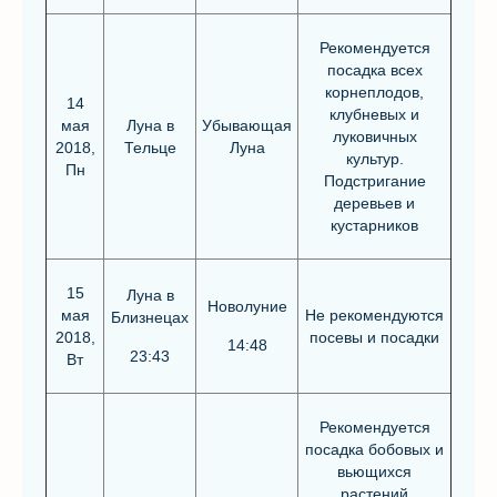
Рекомендуется
посадка всех
корнеплодов,
14
клубневых и
мая
Луна в
Убывающая
луковичных
2018,
Тельце
Луна
культур.
Пн
Подстригание
деревьев и
кустарников
15
Луна в
Новолуние
мая
Не рекомендуются
Близнецах
2018,
посевы и посадки
14:48
23:43
Вт
Рекомендуется
посадка бобовых и
вьющихся
растений