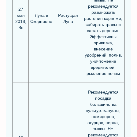
тыквы. Не
рекомендуется
27
размножать
мая
Луна в
Растущая
растения корнями,
2018,
Скорпионе
Луна
собирать травы и
Вс
сажать деревья.
Эффективны
прививка,
внесение
удобрений, полив,
уничтожение
вредителей,
рыхление почвы
Рекомендуется
посадка
большинства
культур: капусты,
помидоров,
огурцов, перца,
тыквы. Не
рекомендуется