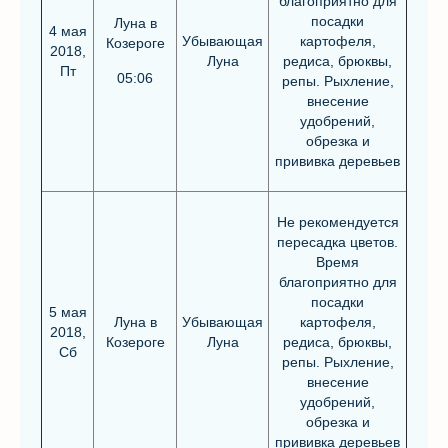
благоприятно для
посадки
Луна в
4 мая
Убывающая
картофеля,
Козероге
2018,
Луна
редиса, брюквы,
Пт
05:06
репы. Рыхление,
внесение
удобрений,
обрезка и
прививка деревьев
Не рекомендуется
пересадка цветов.
Время
благоприятно для
посадки
5 мая
Луна в
Убывающая
картофеля,
2018,
Козероге
Луна
редиса, брюквы,
Сб
репы. Рыхление,
внесение
удобрений,
обрезка и
прививка деревьев