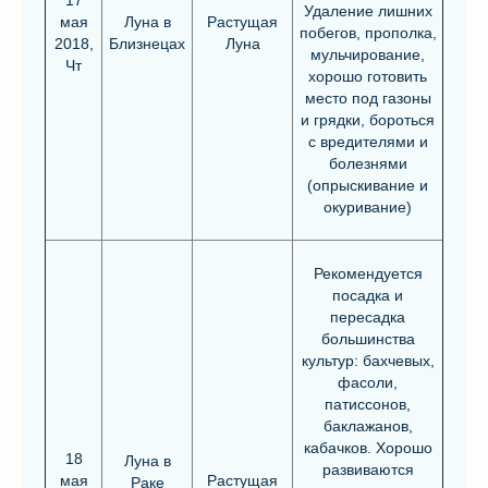
17
Удаление лишних
мая
Луна в
Растущая
побегов, прополка,
2018,
Близнецах
Луна
мульчирование,
Чт
хорошо готовить
место под газоны
и грядки, бороться
с вредителями и
болезнями
(опрыскивание и
окуривание)
Рекомендуется
посадка и
пересадка
большинства
культур: бахчевых,
фасоли,
патиссонов,
баклажанов,
кабачков. Хорошо
18
Луна в
развиваются
мая
Растущая
Раке