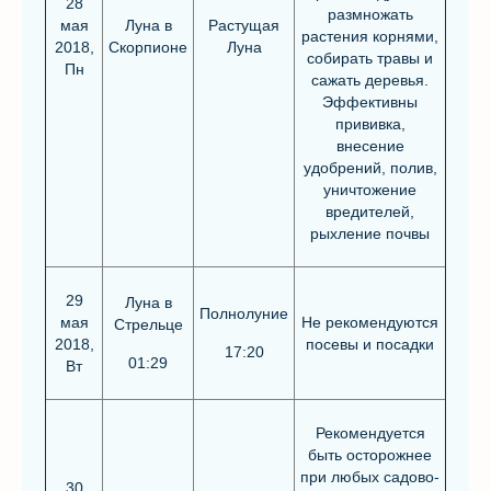
28
размножать
мая
Луна в
Растущая
растения корнями,
2018,
Скорпионе
Луна
собирать травы и
Пн
сажать деревья.
Эффективны
прививка,
внесение
удобрений, полив,
уничтожение
вредителей,
рыхление почвы
29
Луна в
Полнолуние
мая
Не рекомендуются
Стрельце
2018,
посевы и посадки
17:20
01:29
Вт
Рекомендуется
быть осторожнее
при любых садово-
30