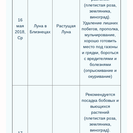
(плетистая роза,
земляника,
виноград).
16
Удаление лишних
мая
Луна в
Растущая
побегов, прополка,
2018,
Близнецах
Луна
мульчирование,
Ср
хорошо готовить
место под газоны
и грядки, бороться
с вредителями и
болезнями
(опрыскивание и
окуривание)
Рекомендуется
посадка бобовых и
вьющихся
растений
(плетистая роза,
земляника,
виноград).