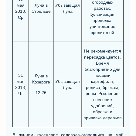
огородных
мая
Луна в
Убывающая
работах.
2018,
Стрельце
Луна
Культивация,
Ср
прополка,
уничтожение
вредителей
Не рекомендуется
пересадка цветов.
Время
благоприятно для
31
посадки
Луна в
мая
Убывающая
картофеля,
Козероге
2018,
Луна
редиса, брюквы,
12:26
Чт
репы. Рыхление,
внесение
удобрений,
обрезка и
прививка деревьев
В лунном календаре садовода-огородника на май