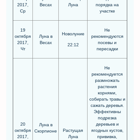
2017,
Весах
Луна
порядка на
Ср
участке
19
Не
Новолуние
октября
Луна в
рекомендуются
2017,
Весах
посевы и
22:12
Чт
пересадки
Не
рекомендуется
размножать
растения
корнями,
собирать травы и
сажать деревья.
Эффективны
подрезка
20
деревьев и
Луна в
октября
Растущая
ягодных кустов,
Скорпионе
2017,
Луна
прививка,