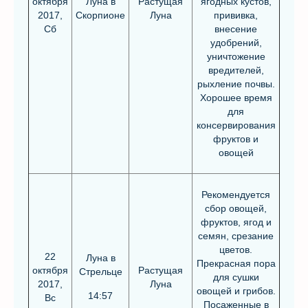
октября
Луна в
Растущая
ягодных кустов,
2017,
Скорпионе
Луна
прививка,
Сб
внесение
удобрений,
уничтожение
вредителей,
рыхление почвы.
Хорошее время
для
консервирования
фруктов и
овощей
Рекомендуется
сбор овощей,
фруктов, ягод и
семян, срезание
цветов.
22
Луна в
Прекрасная пора
октября
Растущая
Стрельце
для сушки
2017,
Луна
овощей и грибов.
14:57
Вс
Посаженные в