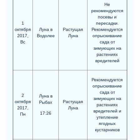
Не
рекомендуются
посевы и
1
пересадки.
октября
Луна в
Растущая
Рекомендуется
2017,
Водолее
Луна
опрыскивание
Вс
сада от
зимующих на
растениях
вредителей
Рекомендуется
опрыскивание
сада от
2
Луна в
зимующих на
октября
Растущая
Рыбах
растениях
2017,
Луна
вредителей и
17:26
Пн
утепление
ягодных
кустарников