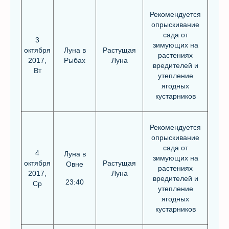
Рекомендуется
опрыскивание
сада от
3
зимующих на
октября
Луна в
Растущая
растениях
2017,
Рыбах
Луна
вредителей и
Вт
утепление
ягодных
кустарников
Рекомендуется
опрыскивание
сада от
4
Луна в
зимующих на
октября
Растущая
Овне
растениях
2017,
Луна
вредителей и
23:40
Ср
утепление
ягодных
кустарников