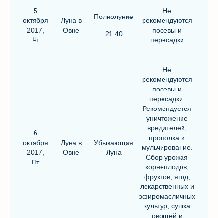
5
Не
Полнолуние
октября
Луна в
рекомендуются
2017,
Овне
посевы и
21:40
Чт
пересадки
Не
рекомендуются
посевы и
пересадки.
Рекомендуется
уничтожение
вредителей,
6
прополка и
октября
Луна в
Убывающая
мульчирование.
2017,
Овне
Луна
Сбор урожая
Пт
корнеплодов,
фруктов, ягод,
лекарственных и
эфиромасличных
культур, сушка
овощей и