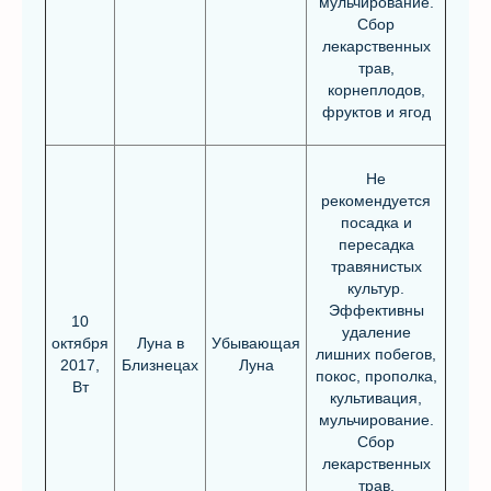
мульчирование.
Сбор
лекарственных
трав,
корнеплодов,
фруктов и ягод
Не
рекомендуется
посадка и
пересадка
травянистых
культур.
Эффективны
10
удаление
октября
Луна в
Убывающая
лишних побегов,
2017,
Близнецах
Луна
покос, прополка,
Вт
культивация,
мульчирование.
Сбор
лекарственных
трав,