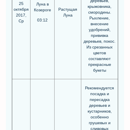
деревьев,
25
Луна в
крыжовника,
октября
Растущая
Козероге
смородины.
2017,
Луна
Рыхление,
03:12
Ср
внесение
удобрений,
прививка
деревьев, покос.
Из срезанных
цветов
составляют
прекрасные
букеты
Рекомендуется
посадка и
пересадка
деревьев и
кустарников,
особенно
грушевых и
сливовых