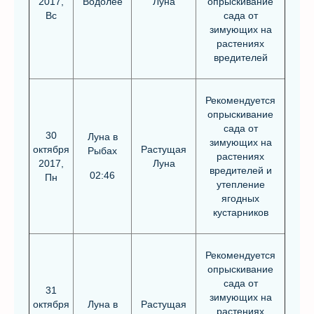
2017,
Водолее
Луна
опрыскивание
Вс
сада от
зимующих на
растениях
вредителей
Рекомендуется
опрыскивание
сада от
30
Луна в
зимующих на
октября
Растущая
Рыбах
растениях
2017,
Луна
вредителей и
02:46
Пн
утепление
ягодных
кустарников
Рекомендуется
опрыскивание
сада от
31
зимующих на
октября
Луна в
Растущая
растениях