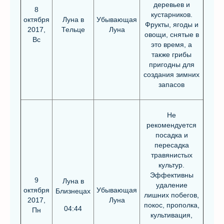
деревьев и
8
кустарников.
октября
Луна в
Убывающая
Фрукты, ягоды и
2017,
Тельце
Луна
овощи, снятые в
Вс
это время, а
также грибы
пригодны для
создания зимних
запасов
Не
рекомендуется
посадка и
пересадка
травянистых
культур.
Эффективны
9
Луна в
удаление
октября
Убывающая
Близнецах
лишних побегов,
2017,
Луна
покос, прополка,
04:44
Пн
культивация,