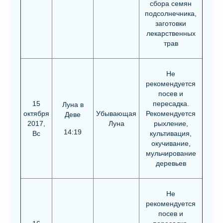
сбора семян
подсолнечника,
заготовки
лекарственных
трав
Не
рекомендуется
посев и
15
пересадка.
Луна в
октября
Убывающая
Рекомендуется
Деве
2017,
Луна
рыхление,
14:19
Вс
культивация,
окучивание,
мульчирование
деревьев
Не
рекомендуется
посев и