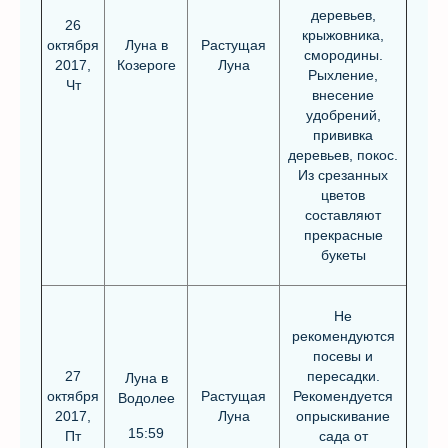
деревьев,
26
крыжовника,
октября
Луна в
Растущая
смородины.
2017,
Козероге
Луна
Рыхление,
Чт
внесение
удобрений,
прививка
деревьев, покос.
Из срезанных
цветов
составляют
прекрасные
букеты
Не
рекомендуются
посевы и
27
пересадки.
Луна в
октября
Растущая
Рекомендуется
Водолее
2017,
Луна
опрыскивание
15:59
Пт
сада от