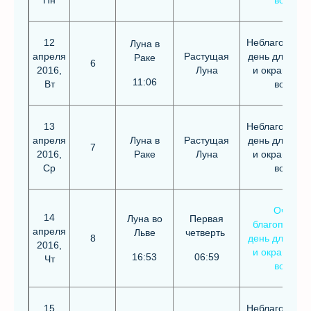
Пн
волос
12
Неблагоприя
Луна в
апреля
Растущая
день для стр
Раке
6
2016,
Луна
и окрашива
11:06
Вт
волос
13
Неблагоприя
апреля
Луна в
Растущая
день для стр
7
2016,
Раке
Луна
и окрашива
Ср
волос
Очень
14
Луна во
Первая
благоприят
апреля
Льве
четверть
8
день для стр
2016,
и окрашива
16:53
06:59
Чт
волос
15
Неблагоприя