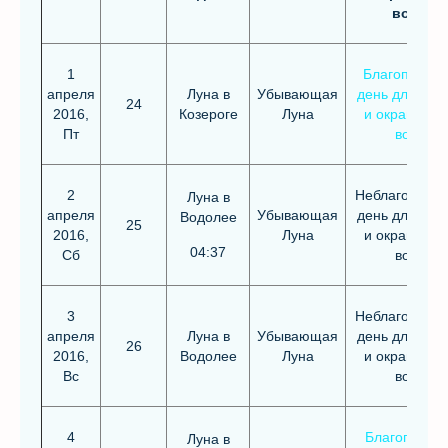
волос
1
Благоприят
апреля
Луна в
Убывающая
день для стр
24
2016,
Козероге
Луна
и окрашива
Пт
волос
2
Неблагоприя
Луна в
апреля
Убывающая
день для стр
Водолее
25
2016,
Луна
и окрашива
04:37
Сб
волос
3
Неблагоприя
апреля
Луна в
Убывающая
день для стр
26
2016,
Водолее
Луна
и окрашива
Вс
волос
4
Благоприят
Луна в