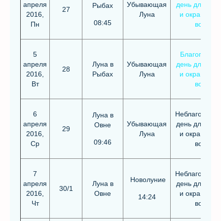
апреля
Убывающая
день для стр
Рыбах
27
2016,
Луна
и окрашива
08:45
Пн
волос
5
Благоприят
апреля
Луна в
Убывающая
день для стр
28
2016,
Рыбах
Луна
и окрашива
Вт
волос
6
Неблагоприя
Луна в
апреля
Убывающая
день для стр
Овне
29
2016,
Луна
и окрашива
09:46
Ср
волос
7
Неблагоприя
Новолуние
апреля
Луна в
день для стр
30/1
2016,
Овне
и окрашива
14:24
Чт
волос