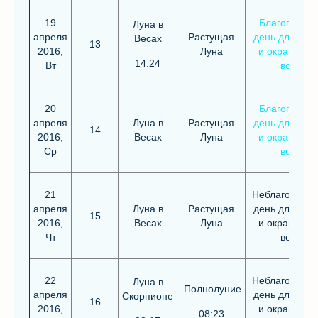
19
Благоприят
Луна в
апреля
Растущая
день для стр
Весах
13
2016,
Луна
и окрашива
14:24
Вт
волос
20
Благоприят
апреля
Луна в
Растущая
день для стр
14
2016,
Весах
Луна
и окрашива
Ср
волос
21
Неблагоприя
апреля
Луна в
Растущая
день для стр
15
2016,
Весах
Луна
и окрашива
Чт
волос
22
Неблагоприя
Луна в
Полнолуние
апреля
день для стр
Скорпионе
16
2016,
и окрашива
08:23