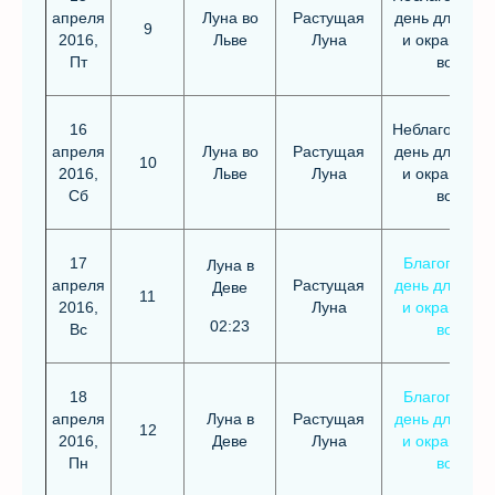
апреля
Луна во
Растущая
день для стр
9
2016,
Льве
Луна
и окрашива
Пт
волос
16
Неблагоприя
апреля
Луна во
Растущая
день для стр
10
2016,
Льве
Луна
и окрашива
Сб
волос
17
Благоприят
Луна в
апреля
Растущая
день для стр
Деве
11
2016,
Луна
и окрашива
02:23
Вс
волос
18
Благоприят
апреля
Луна в
Растущая
день для стр
12
2016,
Деве
Луна
и окрашива
Пн
волос