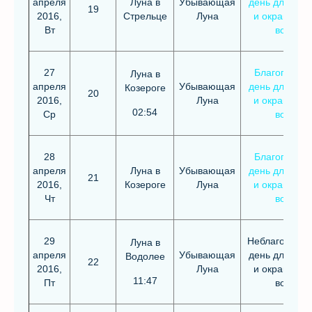
апреля
Луна в
Убывающая
день для стр
19
2016,
Стрельце
Луна
и окрашива
Вт
волос
27
Благоприят
Луна в
апреля
Убывающая
день для стр
Козероге
20
2016,
Луна
и окрашива
02:54
Ср
волос
28
Благоприят
апреля
Луна в
Убывающая
день для стр
21
2016,
Козероге
Луна
и окрашива
Чт
волос
29
Неблагоприя
Луна в
апреля
Убывающая
день для стр
Водолее
22
2016,
Луна
и окрашива
11:47
Пт
волос