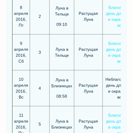
8
Благоприят
Луна в
апреля
Растущая
день для стр
Тельце
2
2016,
Луна
и окрашива
09:10
Пт
волос
9
Благоприят
апреля
Луна в
Растущая
день для стр
3
2016,
Тельце
Луна
и окрашива
Сб
волос
10
Неблагоприя
Луна в
апреля
Растущая
день для стр
Близнецах
4
2016,
Луна
и окрашива
08:58
Вс
волос
11
Благоприят
апреля
Луна в
Растущая
день для стр
5
2016,
Близнецах
Луна
и окрашива