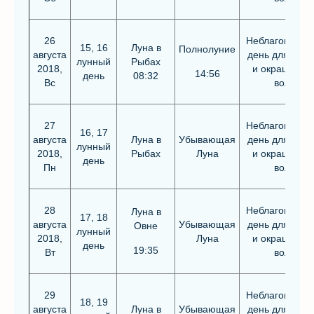
26
Неблагоприят
15, 16
Луна в
Полнолуние
августа
день для стри
лунный
Рыбах
2018,
и окрашиван
14:56
день
08:32
Вс
волос
27
Неблагоприят
16, 17
августа
Луна в
Убывающая
день для стри
лунный
2018,
Рыбах
Луна
и окрашиван
день
Пн
волос
28
Неблагоприят
Луна в
17, 18
августа
Убывающая
день для стри
Овне
лунный
2018,
Луна
и окрашиван
день
19:35
Вт
волос
29
Неблагоприят
18, 19
августа
Луна в
Убывающая
день для стри