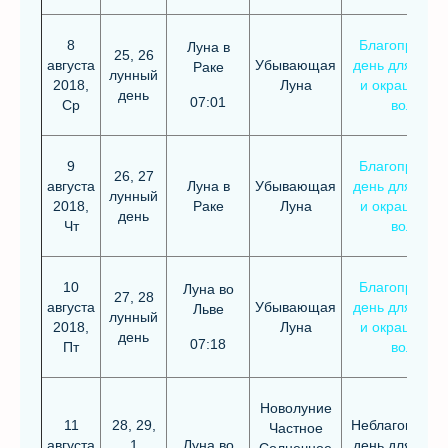
8
Благоприятн
Луна в
25, 26
августа
Убывающая
день для стри
Раке
лунный
2018,
Луна
и окрашиван
день
07:01
Ср
волос
9
Благоприятн
26, 27
августа
Луна в
Убывающая
день для стри
лунный
2018,
Раке
Луна
и окрашиван
день
Чт
волос
10
Благоприятн
Луна во
27, 28
августа
Убывающая
день для стри
Льве
лунный
2018,
Луна
и окрашиван
день
07:18
Пт
волос
Новолуние
11
28, 29,
Неблагоприят
Частное
августа
1
Луна во
день для стри