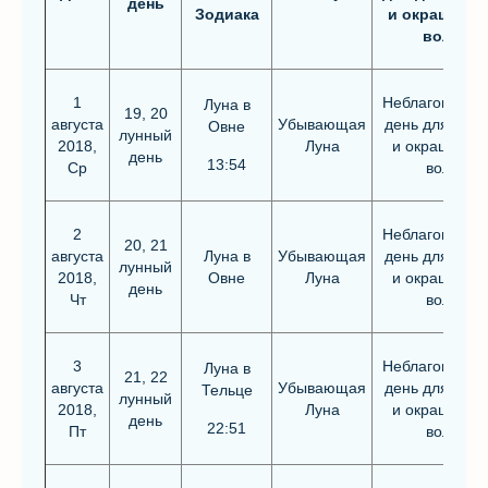
день
Зодиака
и окрашиван
волос
1
Неблагоприят
Луна в
19, 20
августа
Убывающая
день для стри
Овне
лунный
2018,
Луна
и окрашиван
день
13:54
Ср
волос
2
Неблагоприят
20, 21
августа
Луна в
Убывающая
день для стри
лунный
2018,
Овне
Луна
и окрашиван
день
Чт
волос
3
Неблагоприят
Луна в
21, 22
августа
Убывающая
день для стри
Тельце
лунный
2018,
Луна
и окрашиван
день
22:51
Пт
волос