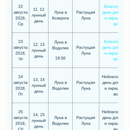
22
Благоприятн
11, 12
августа
Луна в
Растущая
день для стри
лунный
2018,
Козероге
Луна
и окрашиван
день
Ср
волос
23
Благоприятн
Луна в
12, 13
августа
Растущая
день для стри
Водолее
лунный
2018,
Луна
и окрашиван
день
19:56
Чт
волос
24
Неблагоприят
13, 14
августа
Луна в
Растущая
день для стри
лунный
2018,
Водолее
Луна
и окрашиван
день
Пт
волос
25
Неблагоприят
14, 15
августа
Луна в
Растущая
день для стри
лунный
2018,
Водолее
Луна
и окрашиван
день
Сб
волос