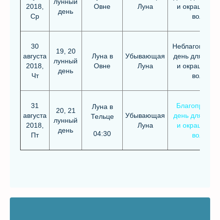
лунный
2018,
Овне
Луна
и окрашиван
день
Ср
волос
30
Неблагоприят
19, 20
августа
Луна в
Убывающая
день для стри
лунный
2018,
Овне
Луна
и окрашиван
день
Чт
волос
31
Благоприятн
Луна в
20, 21
августа
Убывающая
день для стри
Тельце
лунный
2018,
Луна
и окрашиван
день
04:30
Пт
волос