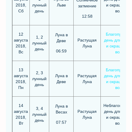
Солнечное
2018,
лунный
Льве
и окрашиван
затмение
Сб
день
волос
12:58
12
Благоприятн
Луна в
1, 2
августа
Растущая
день для стри
Деве
лунный
2018,
Луна
и окрашиван
день
06:59
Вс
волос
13
Благоприятн
2, 3
августа
Луна в
Растущая
день для стри
лунный
2018,
Деве
Луна
и окрашиван
день
Пн
волос
14
Неблагоприят
Луна в
3, 4
августа
Растущая
день для стри
Весах
лунный
2018,
Луна
и окрашиван
день
07:57
Вт
волос