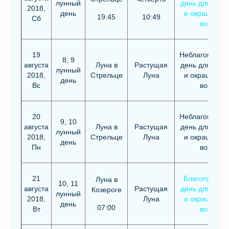
лунный
день для стри
2018,
день
и окрашиван
19:45
10:49
Сб
волос
19
Неблагоприят
8, 9
августа
Луна в
Растущая
день для стри
лунный
2018,
Стрельце
Луна
и окрашиван
день
Вс
волос
20
Неблагоприят
9, 10
августа
Луна в
Растущая
день для стри
лунный
2018,
Стрельце
Луна
и окрашиван
день
Пн
волос
21
Благоприятн
Луна в
10, 11
августа
Растущая
день для стри
Козероге
лунный
2018,
Луна
и окрашиван
день
07:00
Вт
волос