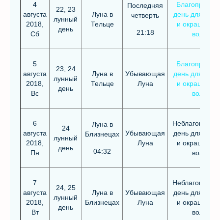
4
Благоприятн
Последняя
22, 23
августа
Луна в
день для стри
четверть
лунный
2018,
Тельце
и окрашиван
день
21:18
Сб
волос
5
Благоприятн
23, 24
августа
Луна в
Убывающая
день для стри
лунный
2018,
Тельце
Луна
и окрашиван
день
Вс
волос
6
Неблагоприят
Луна в
24
августа
Убывающая
день для стри
Близнецах
лунный
2018,
Луна
и окрашиван
день
04:32
Пн
волос
7
Неблагоприят
24, 25
августа
Луна в
Убывающая
день для стри
лунный
2018,
Близнецах
Луна
и окрашиван
день
Вт
волос