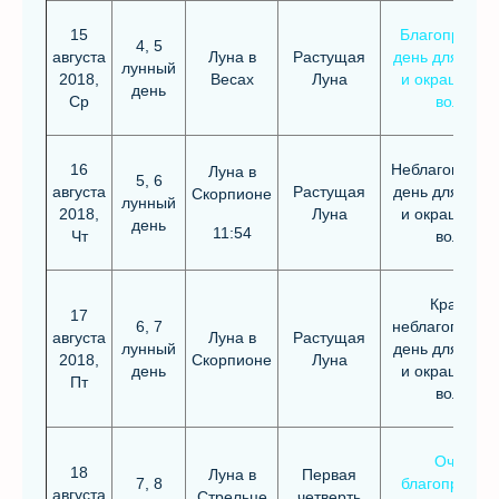
15
Благоприятн
4, 5
августа
Луна в
Растущая
день для стри
лунный
2018,
Весах
Луна
и окрашиван
день
Ср
волос
16
Неблагоприят
Луна в
5, 6
августа
Растущая
день для стри
Скорпионе
лунный
2018,
Луна
и окрашиван
день
11:54
Чт
волос
Крайне
17
6, 7
неблагоприят
августа
Луна в
Растущая
лунный
день для стри
2018,
Скорпионе
Луна
день
и окрашиван
Пт
волос
Очень
18
Луна в
Первая
7, 8
благоприятн
августа
Стрельце
четверть