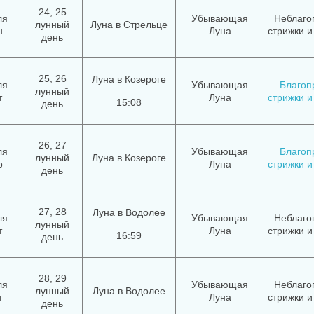
24, 25
ля
Убывающая
Неблаго
лунный
Луна в Стрельце
н
Луна
стрижки и
день
25, 26
Луна в Козероге
ля
Убывающая
Благоп
лунный
т
Луна
стрижки и
15:08
день
26, 27
ля
Убывающая
Благоп
лунный
Луна в Козероге
р
Луна
стрижки и
день
27, 28
Луна в Водолее
ля
Убывающая
Неблаго
лунный
т
Луна
стрижки и
16:59
день
28, 29
ля
Убывающая
Неблаго
лунный
Луна в Водолее
т
Луна
стрижки и
день