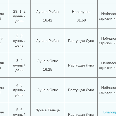
29, 1, 2
Луна в Рыбах
Новолуние
ля
Неблаго
лунный
б
стрижки и
16:42
01:59
день
2, 3
ля
Неблаго
лунный
Луна в Рыбах
Растущая Луна
с
стрижки и
день
3, 4
Луна в Овне
ля
Неблаго
лунный
Растущая Луна
н
стрижки и
16:25
день
4, 5
ля
Неблаго
лунный
Луна в Овне
Растущая Луна
т
стрижки и
день
5, 6
Луна в Тельце
ля
Благоп
лунный
Растущая Луна