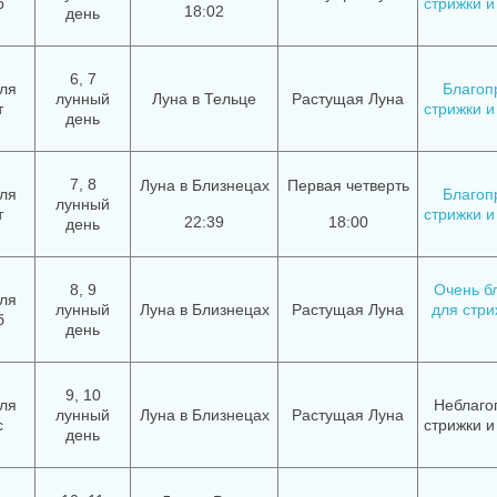
р
стрижки и
18:02
день
6, 7
ля
Благоп
лунный
Луна в Тельце
Растущая Луна
т
стрижки и
день
7, 8
Луна в Близнецах
Первая четверть
ля
Благоп
лунный
т
стрижки и
22:39
18:00
день
8, 9
Очень б
ля
лунный
Луна в Близнецах
Растущая Луна
для стри
б
день
9, 10
ля
Неблаго
лунный
Луна в Близнецах
Растущая Луна
с
стрижки и
день