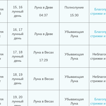
15, 16
Луна в Деве
Полнолуние
ля
Благоп
лунный
б
стрижки и
04:37
15:30
день
16, 17
ля
Убывающая
Благоп
лунный
Луна в Деве
с
Луна
стрижки и
день
17, 18
Луна в Весах
ля
Убывающая
Неблаго
лунный
н
Луна
стрижки и
17:29
день
18, 19
ля
Убывающая
Неблаго
лунный
Луна в Весах
т
Луна
стрижки и
день
19, 20
ля
Убывающая
Благоп
лунный
Луна в Весах
р
Луна
стрижки и
день