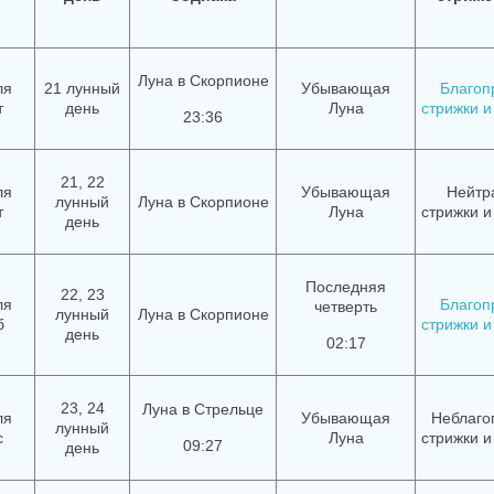
Луна в Скорпионе
ля
21 лунный
Убывающая
Благоп
т
день
Луна
стрижки и
23:36
21, 22
ля
Убывающая
Нейтр
лунный
Луна в Скорпионе
т
Луна
стрижки и
день
Последняя
22, 23
ля
Благоп
четверть
лунный
Луна в Скорпионе
б
стрижки и
день
02:17
23, 24
Луна в Стрельце
ля
Убывающая
Неблаго
лунный
с
Луна
стрижки и
09:27
день