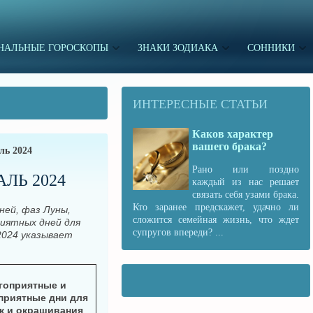
НАЛЬНЫЕ ГОРОСКОПЫ
ЗНАКИ ЗОДИАКА
СОННИКИ
ИНТЕРЕСНЫЕ СТАТЬИ
Каков характер
вашего брака?
ль 2024
Рано или поздно
ЛЬ 2024
каждый из нас решает
связать себя узами брака.
Кто заранее предскажет, удачно ли
ней, фаз Луны,
сложится семейная жизнь, что ждет
риятных дней
для
супругов впереди? ...
2024 указывает
гоприятные и
приятные дни для
к и окрашивания