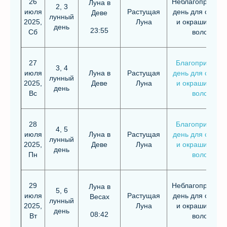
26
Неблагоприятн
Луна в
2, 3
июля
Растущая
день для стриж
Деве
лунный
2025,
Луна
и окрашивания
день
23:55
Сб
волос
27
Благоприятны
3, 4
июля
Луна в
Растущая
день для стриж
лунный
2025,
Деве
Луна
и окрашивания
день
Вс
волос
28
Благоприятны
4, 5
июля
Луна в
Растущая
день для стриж
лунный
2025,
Деве
Луна
и окрашивания
день
Пн
волос
29
Неблагоприятн
Луна в
5, 6
июля
Растущая
день для стриж
Весах
лунный
2025,
Луна
и окрашивания
день
08:42
Вт
волос