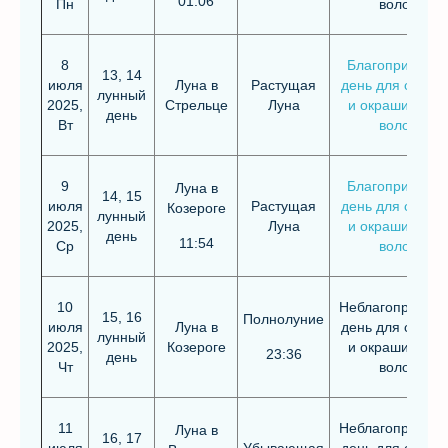
01:06
Пн
волос
8
Благоприятны
13, 14
июля
Луна в
Растущая
день для стриж
лунный
2025,
Стрельце
Луна
и окрашивания
день
Вт
волос
9
Благоприятны
Луна в
14, 15
июля
Растущая
день для стриж
Козероге
лунный
2025,
Луна
и окрашивания
день
11:54
Ср
волос
10
Неблагоприятн
15, 16
Полнолуние
июля
Луна в
день для стриж
лунный
2025,
Козероге
и окрашивания
23:36
день
Чт
волос
11
Неблагоприятн
Луна в
16, 17