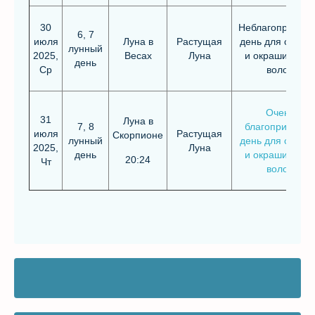
30
Неблагоприятн
6, 7
июля
Луна в
Растущая
день для стриж
лунный
2025,
Весах
Луна
и окрашивания
день
Ср
волос
Очень
31
Луна в
7, 8
благоприятный
июля
Растущая
Скорпионе
лунный
день для стриж
2025,
Луна
день
и окрашивания
20:24
Чт
волос