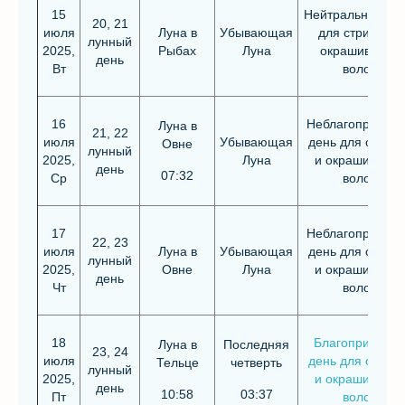
15
Нейтральный де
20, 21
июля
Луна в
Убывающая
для стрижки и
лунный
2025,
Рыбах
Луна
окрашивания
день
Вт
волос
16
Неблагоприятн
Луна в
21, 22
июля
Убывающая
день для стриж
Овне
лунный
2025,
Луна
и окрашивания
день
07:32
Ср
волос
17
Неблагоприятн
22, 23
июля
Луна в
Убывающая
день для стриж
лунный
2025,
Овне
Луна
и окрашивания
день
Чт
волос
18
Благоприятны
Луна в
Последняя
23, 24
июля
день для стриж
Тельце
четверть
лунный
2025,
и окрашивания
день
10:58
03:37
Пт
волос