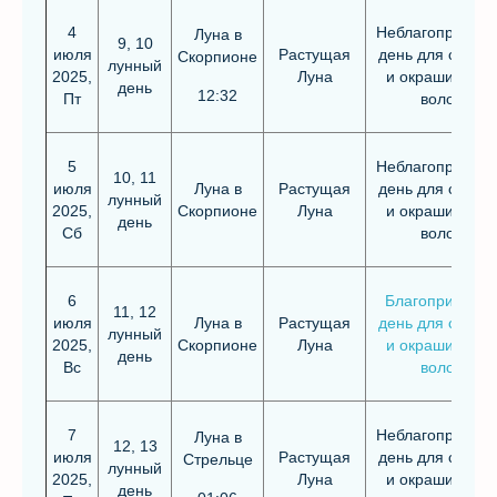
4
Неблагоприятн
Луна в
9, 10
июля
Растущая
день для стриж
Скорпионе
лунный
2025,
Луна
и окрашивания
день
12:32
Пт
волос
5
Неблагоприятн
10, 11
июля
Луна в
Растущая
день для стриж
лунный
2025,
Скорпионе
Луна
и окрашивания
день
Сб
волос
6
Благоприятны
11, 12
июля
Луна в
Растущая
день для стриж
лунный
2025,
Скорпионе
Луна
и окрашивания
день
Вс
волос
7
Неблагоприятн
Луна в
12, 13
июля
Растущая
день для стриж
Стрельце
лунный
2025,
Луна
и окрашивания
день