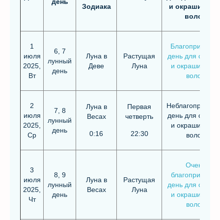
день
Зодиака
и окрашивани
волос
1
Благоприятны
6, 7
июля
Луна в
Растущая
день для стриж
лунный
2025,
Деве
Луна
и окрашивания
день
Вт
волос
2
Неблагоприятн
Луна в
Первая
7, 8
июля
день для стриж
Весах
четверть
лунный
2025,
и окрашивания
день
0:16
22:30
Ср
волос
Очень
3
8, 9
благоприятный
июля
Луна в
Растущая
лунный
день для стриж
2025,
Весах
Луна
день
и окрашивания
Чт
волос