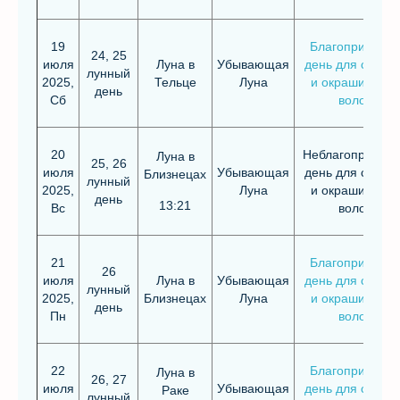
19
Благоприятны
24, 25
июля
Луна в
Убывающая
день для стриж
лунный
2025,
Тельце
Луна
и окрашивания
день
Сб
волос
20
Неблагоприятн
Луна в
25, 26
июля
Убывающая
день для стриж
Близнецах
лунный
2025,
Луна
и окрашивания
день
13:21
Вс
волос
21
Благоприятны
26
июля
Луна в
Убывающая
день для стриж
лунный
2025,
Близнецах
Луна
и окрашивания
день
Пн
волос
22
Благоприятны
Луна в
26, 27
июля
Убывающая
день для стриж
Раке
лунный