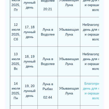
июля
Убывающая
день для стриж
Водолее
лунный
2025,
Луна
и окрашивания
день
20:21
Пт
волос
12
Неблагоприятн
17, 18
июля
Луна в
Убывающая
день для стриж
лунный
2025,
Водолее
Луна
и окрашивания
день
Сб
волос
13
Неблагоприятн
18, 19
июля
Луна в
Убывающая
день для стриж
лунный
2025,
Водолее
Луна
и окрашивания
день
Вс
волос
14
Благоприятны
Луна в
19, 20
июля
Убывающая
день для стриж
Рыбах
лунный
2025,
Луна
и окрашивания
день
02:44
Пн
волос