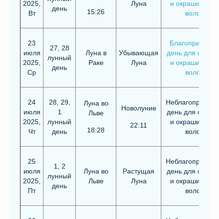
2025,
Луна
и окрашивания
день
15:26
Вт
волос
23
Благоприятны
27, 28
июля
Луна в
Убывающая
день для стриж
лунный
2025,
Раке
Луна
и окрашивания
день
Ср
волос
24
28, 29,
Неблагоприятн
Луна во
Новолуние
июля
1
день для стриж
Льве
2025,
лунный
и окрашивания
22:11
18:28
Чт
день
волос
25
Неблагоприятн
1, 2
июля
Луна во
Растущая
день для стриж
лунный
2025,
Льве
Луна
и окрашивания
день
Пт
волос