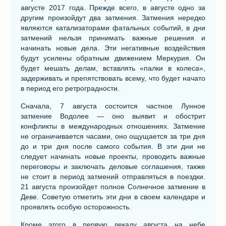
августе 2017 года. Прежде всего, в августе одно за
другим произойдут два затмения. Затмения нередко
являются катализаторами фатальных событий, в дни
затмений нельзя принимать важные решения и
начинать новые дела. Эти негативные воздействия
будут усилены обратным движением Меркурия. Он
будет мешать делам, вставлять «палки в колеса»,
задерживать и препятствовать всему, что будет начато
в период его ретроградности.
Сначала, 7 августа состоится частное Лунное
затмение Водолее — оно
выявит и обострит
конфликты в международных отношениях. З
атмение
не ограничивается часами, оно ощущается за три дня
до и три дня после самого события. В эти дни не
следует начинать новые проекты, проводить важные
переговоры и заключать деловые соглашения, также
не стоит в период затмений отправляться в поездки.
21 августа произойдет полное Солнечное затмение в
Деве. Советую отметить эти дни в своем календаре и
проявлять особую осторожность.
Кроме этого в первую декаду августа на небе