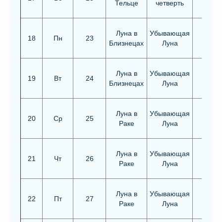
Тельце
четверть
Луна в
Убывающая
18
Пн
23
Близнецах
Луна
Луна в
Убывающая
19
Вт
24
Близнецах
Луна
Луна в
Убывающая
Благо
20
Ср
25
Раке
Луна
Луна в
Убывающая
21
Чт
26
Раке
Луна
Луна в
Убывающая
22
Пт
27
Раке
Луна