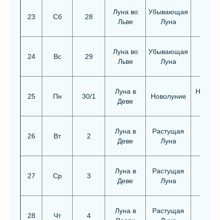
Луна во
Убывающая
23
Сб
28
Льве
Луна
Луна во
Убывающая
24
Вс
29
Льве
Луна
Луна в
Неблаг
25
Пн
30/1
Новолуние
Деве
Луна в
Растущая
26
Вт
2
Деве
Луна
Луна в
Растущая
27
Ср
3
Деве
Луна
Луна в
Растущая
28
Чт
4