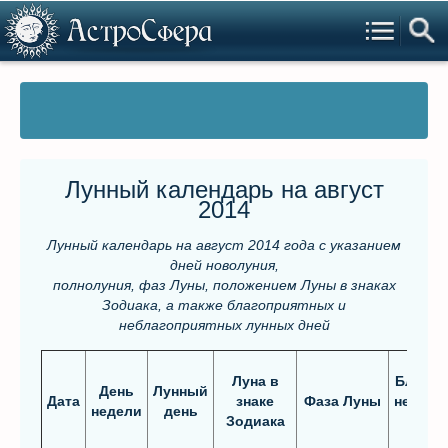
Лунный календарь на август
2014
Лунный календарь на август 2014 года
с указанием
дней новолуния,
полнолуния, фаз Луны, положением Луны в знаках
Зодиака,
а также благоприятных и
неблагоприятных лунных дней
Луна в
Благоп
День
Лунный
Дата
знаке
Фаза Луны
неблаг
недели
день
Зодиака