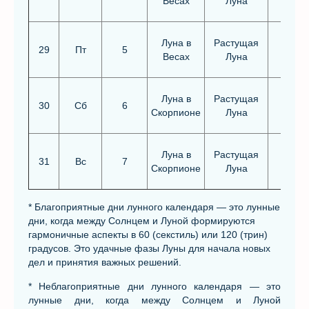
Весах
Луна
Луна в
Растущая
29
Пт
5
Весах
Луна
Луна в
Растущая
30
Сб
6
Скорпионе
Луна
Луна в
Растущая
Благо
31
Вс
7
Скорпионе
Луна
* Благоприятные дни лунного календаря — это лунные
дни, когда между Солнцем и Луной формируются
гармоничные аспекты в 60 (секстиль) или 120 (трин)
градусов. Это удачные фазы Луны для начала новых
дел и принятия важных решений.
* Неблагоприятные дни лунного календаря — это
лунные дни, когда между Солнцем и Луной