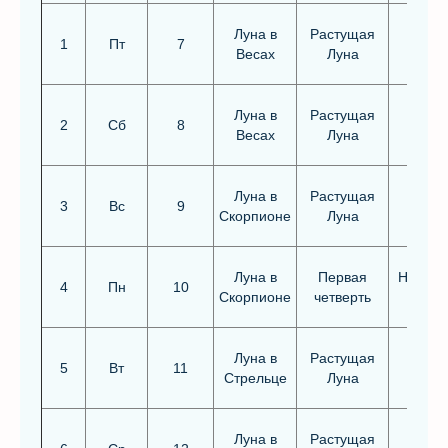
Луна в
Растущая
Благо
1
Пт
7
Весах
Луна
Луна в
Растущая
2
Сб
8
Весах
Луна
Луна в
Растущая
3
Вс
9
Скорпионе
Луна
Луна в
Первая
Неблаг
4
Пн
10
Скорпионе
четверть
Луна в
Растущая
5
Вт
11
Стрельце
Луна
Луна в
Растущая
Благо