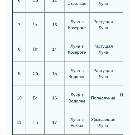
6
Ср
12
Стрельце
Луна
Луна в
Растущая
7
Чт
13
Козероге
Луна
Луна в
Растущая
8
Пт
14
Козероге
Луна
Луна в
Растущая
9
Сб
15
Водолее
Луна
Луна в
Неблаг
10
Вс
16
Полнолуние
Водолее
Луна в
Убывающая
11
Пн
17
Рыбах
Луна