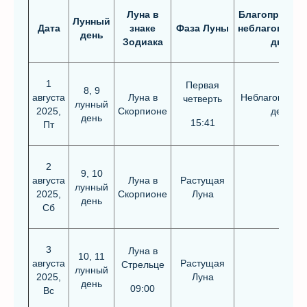
Луна в
Благоприятны
Лунный
Дата
знаке
Фаза Луны
неблагоприят
день
Зодиака
дни*
1
Первая
8, 9
августа
Луна в
Неблагоприят
четверть
лунный
2025,
Скорпионе
день
день
15:41
Пт
2
9, 10
августа
Луна в
Растущая
лунный
2025,
Скорпионе
Луна
день
Сб
3
Луна в
10, 11
августа
Растущая
Стрельце
лунный
2025,
Луна
день
09:00
Вс