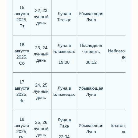
15
22, 23
августа
Луна в
Убывающая
лунный
2025,
Тельце
Луна
день
Пт
16
Луна в
Последняя
23, 24
августа
Неблагоприят
Близнецах
четверть
лунный
2025,
день
день
19:00
08:12
Сб
17
24, 25
августа
Луна в
Убывающая
лунный
2025,
Близнецах
Луна
день
Вс
18
Луна в
25, 26
августа
Убывающая
Благоприятн
Раке
лунный
2025,
Луна
день
день
22:04
Пн