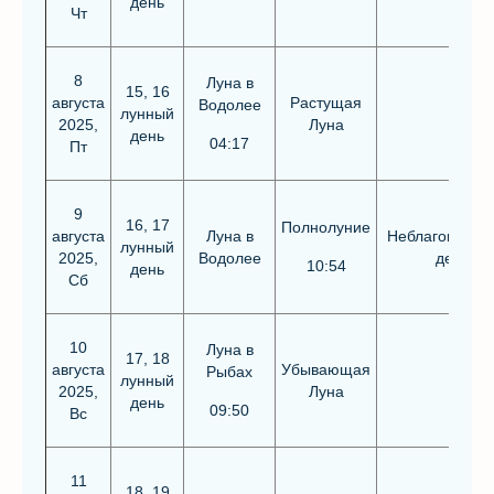
день
Чт
8
Луна в
15, 16
августа
Растущая
Водолее
лунный
2025,
Луна
день
04:17
Пт
9
16, 17
Полнолуние
августа
Луна в
Неблагоприят
лунный
2025,
Водолее
день
10:54
день
Сб
10
Луна в
17, 18
августа
Убывающая
Рыбах
лунный
2025,
Луна
день
09:50
Вс
11
18, 19