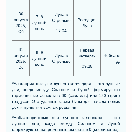
30
Луна в
7, 8
августа
Растущая
Стрельце
лунный
2025,
Луна
день
17:04
Сб
31
Первая
8, 9
августа
Луна в
Неблагоприят
четверть
лунный
2025,
Стрельце
день
день
09:25
Вс
*Благоприятные дни лунного календаря — это лунные
дни, когда между Солнцем и Луной формируются
гармоничные аспекты в 60 (секстиль) или 120 (трин)
градусов. Это удачные фазы Луны для начала новых
дел и принятия важных решений.
*Неблагоприятные дни лунного календаря — это
лунные дни, когда между Солнцем и Луной
формируются напряженные аспекты в 0 (соединение),