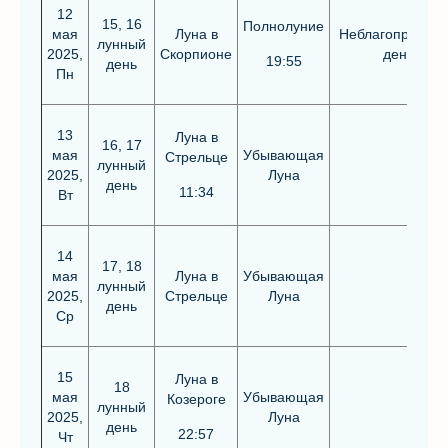
12
15, 16
Полнолуние
мая
Луна в
Неблагоприятн
лунный
2025,
Скорпионе
день
19:55
день
Пн
13
Луна в
16, 17
мая
Убывающая
Стрельце
лунный
2025,
Луна
день
11:34
Вт
14
17, 18
мая
Луна в
Убывающая
лунный
2025,
Стрельце
Луна
день
Ср
15
Луна в
18
мая
Убывающая
Козероге
лунный
2025,
Луна
день
22:57
Чт