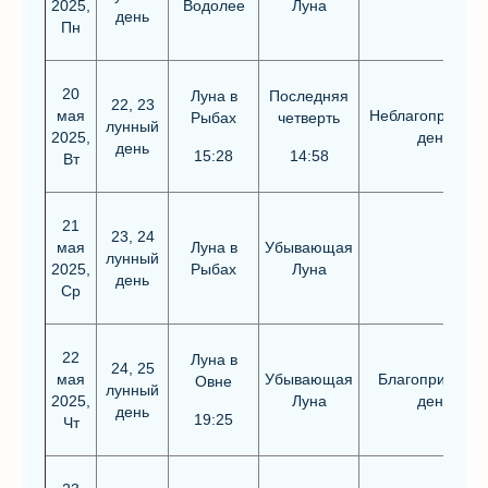
2025,
Водолее
Луна
день
Пн
20
Луна в
Последняя
22, 23
мая
Неблагоприятн
Рыбах
четверть
лунный
2025,
день
день
15:28
14:58
Вт
21
23, 24
мая
Луна в
Убывающая
лунный
2025,
Рыбах
Луна
день
Ср
22
Луна в
24, 25
мая
Убывающая
Благоприятны
Овне
лунный
2025,
Луна
день
день
19:25
Чт