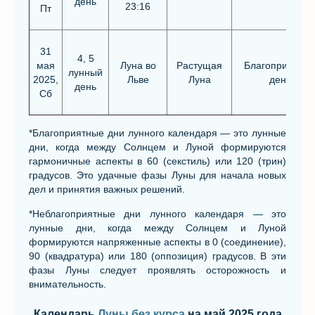
день
23:16
Пт
31
4, 5
мая
Луна во
Растущая
Благоприятны
лунный
2025,
Льве
Луна
день
день
Сб
*Благоприятные дни лунного календаря — это лунные
дни, когда между Солнцем и Луной формируются
гармоничные аспекты в 60 (секстиль) или 120 (трин)
градусов. Это удачные фазы Луны для начала новых
дел и принятия важных решений.
*Неблагоприятные дни лунного календаря — это
лунные дни, когда между Солнцем и Луной
формируются напряженные аспекты в 0 (соединение),
90 (квадратура) или 180 (оппозиция) градусов. В эти
фазы Луны следует проявлять осторожность и
внимательность.
Календарь
Луны без курса
на май 2025 года