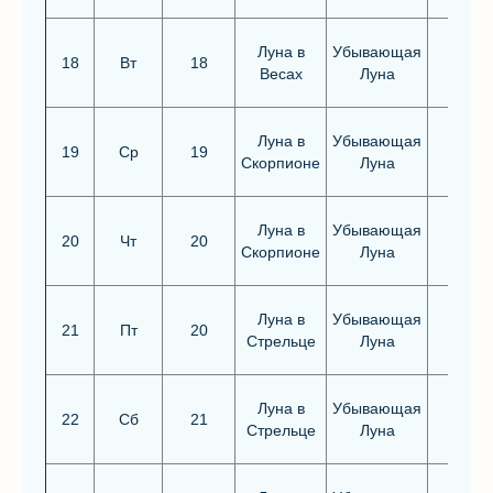
Луна в
Убывающая
18
Вт
18
Весах
Луна
Луна в
Убывающая
19
Ср
19
Скорпионе
Луна
Луна в
Убывающая
20
Чт
20
Скорпионе
Луна
Луна в
Убывающая
Благо
21
Пт
20
Стрельце
Луна
Луна в
Убывающая
22
Сб
21
Стрельце
Луна