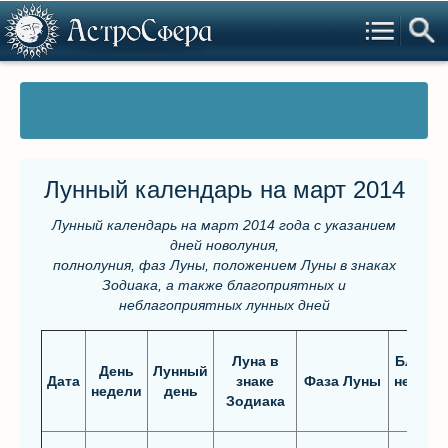
Лунный календарь на март 2014
Лунный календарь на март 2014 года
с указанием
дней новолуния,
полнолуния, фаз Луны, положением Луны в знаках
Зодиака,
а также благоприятных и
неблагоприятных лунных дней
Луна в
Благоп
День
Лунный
Дата
знаке
Фаза Луны
неблаг
недели
день
Зодиака