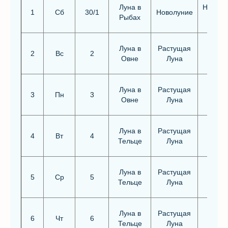
Луна в
Неблаг
1
Сб
30/1
Новолуние
Рыбах
Луна в
Растущая
2
Вс
2
Овне
Луна
Луна в
Растущая
3
Пн
3
Овне
Луна
Луна в
Растущая
4
Вт
4
Тельце
Луна
Луна в
Растущая
5
Ср
5
Тельце
Луна
Луна в
Растущая
Благо
6
Чт
6
Тельце
Луна