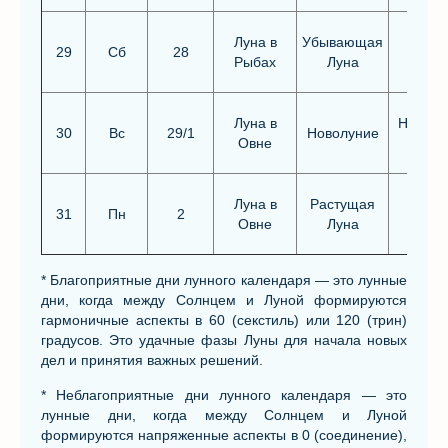
Луна в
Убывающая
29
Сб
28
Рыбах
Луна
Луна в
Неблаг
30
Вс
29/1
Новолуние
Овне
Луна в
Растущая
31
Пн
2
Овне
Луна
* Благоприятные дни лунного календаря — это лунные
дни, когда между Солнцем и Луной формируются
гармоничные аспекты в 60 (секстиль) или 120 (трин)
градусов. Это удачные фазы Луны для начала новых
дел и принятия важных решений.
* Неблагоприятные дни лунного календаря — это
лунные дни, когда между Солнцем и Луной
формируются напряженные аспекты в 0 (соединение),