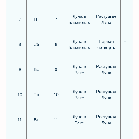
Луна в
Растущая
7
Пт
7
Близнецах
Луна
Луна в
Первая
Неблаг
8
Сб
8
Близнецах
четверть
Луна в
Растущая
9
Вс
9
Раке
Луна
Луна в
Растущая
10
Пн
10
Раке
Луна
Луна в
Растущая
Благо
11
Вт
11
Раке
Луна