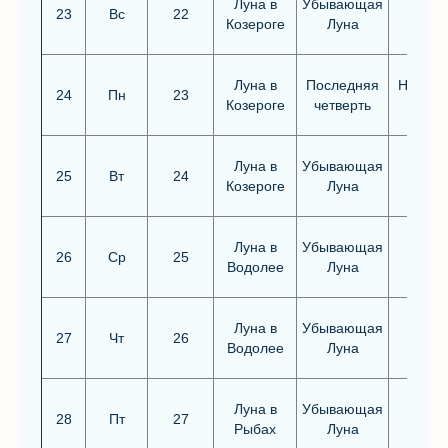
Луна в
Убывающая
23
Вс
22
Козероге
Луна
Луна в
Последняя
Неблаг
24
Пн
23
Козероге
четверть
Луна в
Убывающая
25
Вт
24
Козероге
Луна
Луна в
Убывающая
Благо
26
Ср
25
Водолее
Луна
Луна в
Убывающая
27
Чт
26
Водолее
Луна
Луна в
Убывающая
28
Пт
27
Рыбах
Луна