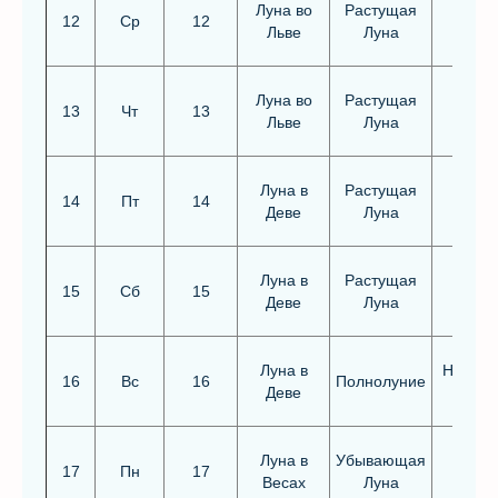
Луна во
Растущая
12
Ср
12
Льве
Луна
Луна во
Растущая
13
Чт
13
Льве
Луна
Луна в
Растущая
14
Пт
14
Деве
Луна
Луна в
Растущая
15
Сб
15
Деве
Луна
Луна в
Неблаг
16
Вс
16
Полнолуние
Деве
Луна в
Убывающая
17
Пн
17
Весах
Луна