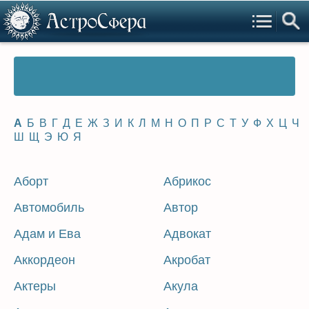
А
Б
В
Г
Д
Е
Ж
З
И
К
Л
М
Н
О
П
Р
С
Т
У
Ф
Х
Ц
Ч
Ш
Щ
Э
Ю
Я
Аборт
Абрикос
Автомобиль
Автор
Адам и Ева
Адвокат
Аккордеон
Акробат
Актеры
Акула