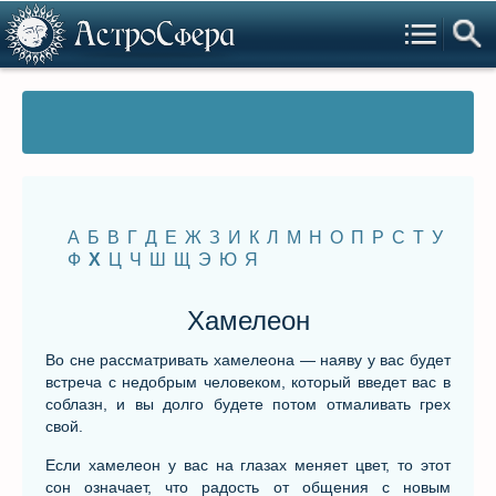
А
Б
В
Г
Д
Е
Ж
З
И
К
Л
М
Н
О
П
Р
С
Т
У
Ф
Х
Ц
Ч
Ш
Щ
Э
Ю
Я
Хамелеон
Во сне рассматривать хамелеона — наяву у вас будет
встреча с недобрым человеком, который введет вас в
соблазн, и вы долго будете потом отмаливать грех
свой.
Если хамелеон у вас на глазах меняет цвет, то этот
сон означает, что радость от общения с новым