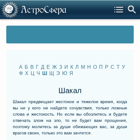
А
Б
В
Г
Д
Е
Ж
З
И
К
Л
М
Н
О
П
Р
С
Т
У
Ф
Х
Ц
Ч
Ш
Щ
Э
Ю
Я
Шакал
Шакал предвещает жестокое и тяжелое время, когда
вы ни у кого не найдете сочувствия, только ложные
слова и жестокость. Но если вы обозлитесь и будете
отвечать злом на зло, то не будет вам прощения,
поэтому молитесь за души обижающих вас, за души
врагов своих, только это вам зачтется.