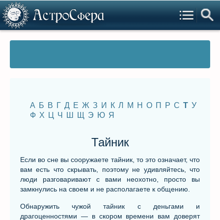
А
Б
В
Г
Д
Е
Ж
З
И
К
Л
М
Н
О
П
Р
С
Т
У
Ф
Х
Ц
Ч
Ш
Щ
Э
Ю
Я
Тайник
Если во сне вы сооружаете тайник, то это означает, что
вам есть что скрывать, поэтому не удивляйтесь, что
люди разговаривают с вами неохотно, просто вы
замкнулись на своем и не располагаете к общению.
Обнаружить чужой тайник с деньгами и
драгоценностями — в скором времени вам доверят