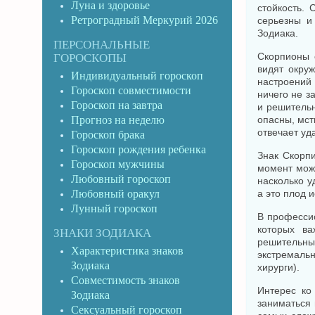
Луна и здоровье
стойкость.
Ретроградный Меркурий 2026
серьезны и
Зодиака.
ПЕРСОНАЛЬНЫЕ
Скорпионы 
ГОРОСКОПЫ
видят окру
Индивидуальный гороскоп
настроений
Гороскоп совместимости
ничего не з
Гороскоп на завтра
и решительн
Прогноз на неделю
опасны, мст
отвечает уд
Гороскоп брака
Гороскоп рождения ребенка
Знак Скорп
Гороскоп мужчины
момент може
Любовный гороскоп
насколько у
Любовный оракул
а это плод 
Лунный гороскоп
В професси
которых ва
ЗНАКИ ЗОДИАКА
решительны
Характеристика знаков
экстремаль
Зодиака
хирурги).
Совместимость знаков
Интерес ко
Зодиака
заниматься 
Сексуальный гороскоп