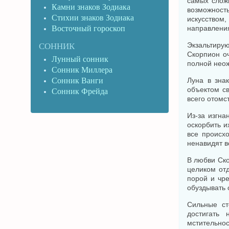
самых слож
Камни знаков Зодиака
возможность
Стихии знаков Зодиака
искусство
Восточный гороскоп
направлени
Экзальтиру
СОННИК
Скорпион оч
Лунный сонник
полной нео
Сонник Миллера
Сонник Ванги
Луна в зна
объектом с
Сонник Фрейда
всего отомс
Из-за изгна
оскорбить и
все происх
ненавидят в
В любви Ско
целиком отд
порой и чр
обуздывать 
Сильные ст
достигать 
мстительнос