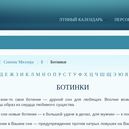
ЛУННЫЙ КАЛЕНДАРЬ
ПЕРСО
Сонник Миллера
Б
Ботинки
Д
Е
Ж
З
И
К
Л
М
Н
О
П
Р
С
Т
У
Ф
Х
Ц
Ч
Ш
Щ
Э
Ю
Я
БОТИНКИ
 ком-то свои ботинки — дурной сон для любящих. Вполне возм
ш образ из сердца любимого существа.
 сне новые ботинки — к большой удаче в делах, для мужчин — к 
нки в Вашем сне — предупреждение против хитрых ловушек на Ваш