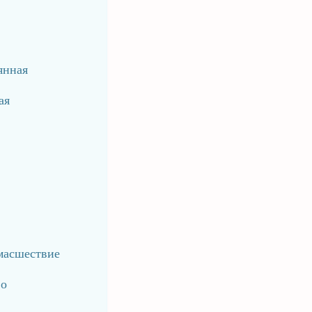
янная
ая
масшествие
во