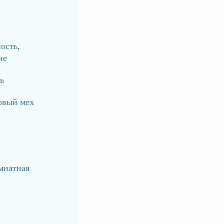
ость,
ие
ь
овый мех
мнатная