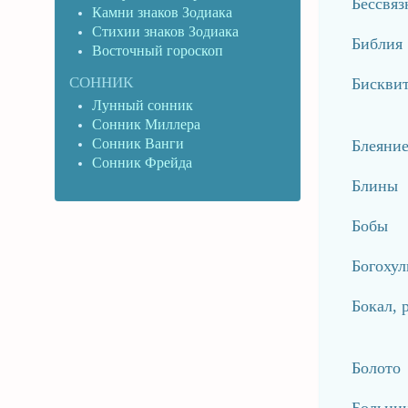
Бессвяз
Камни знаков Зодиака
Стихии знаков Зодиака
Библия
Восточный гороскоп
СОННИК
Бискви
Лунный сонник
Сонник Миллера
Сонник Ванги
Блеяние
Сонник Фрейда
Блины
Бобы
Богохул
Бокал, 
Болото
Больни