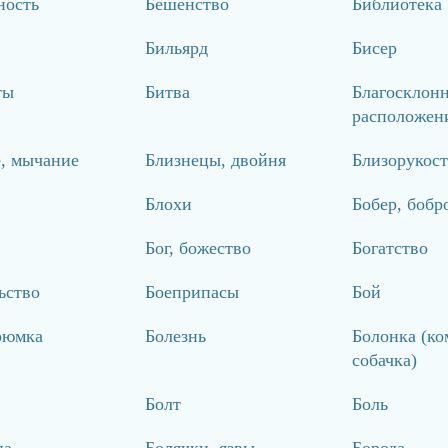
ность
Бешенство
Библиотека
Бильярд
Бисер
ты
Битва
Благосклонн
расположен
, мычание
Близнецы, двойня
Близорукост
Блохи
Бобер, бобр
Бог, божество
Богатство
ьство
Боеприпасы
Бой
рюмка
Болезнь
Болонка (ко
собачка)
Болт
Боль
ца
Болячки, язвы
Борода