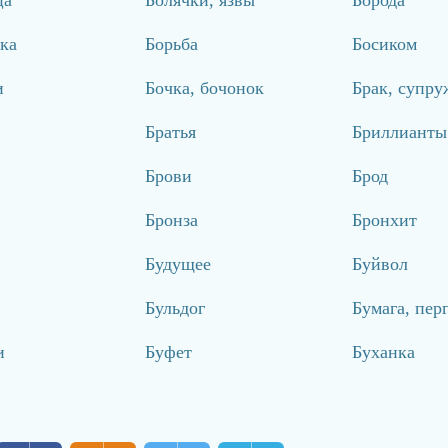
ка
Борьба
Босиком
и
Бочка, бочонок
Брак, супру
Братья
Бриллианты
Брови
Брод
Бронза
Бронхит
Будущее
Буйвол
и
Бульдог
Бумага, пер
и
Буфет
Буханка