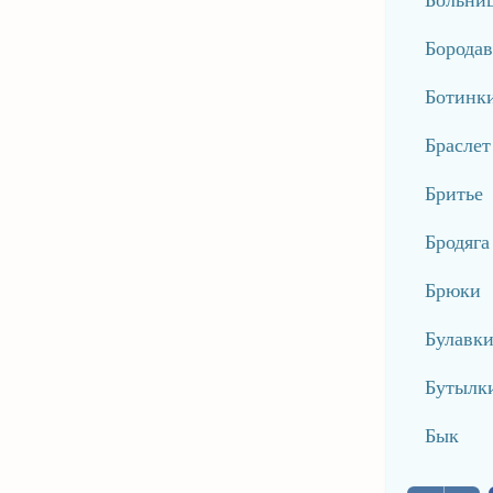
Бородав
Ботинк
Браслет
Бритье
Бродяга
Брюки
Булавк
Бутылк
Бык