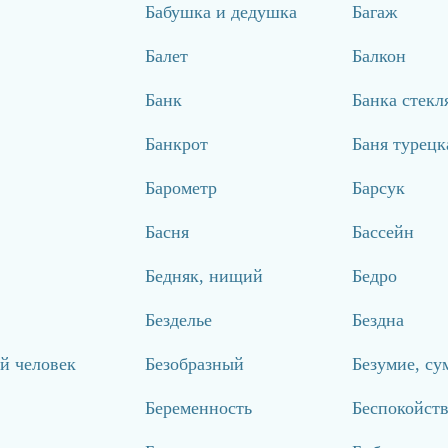
Бабушка и дедушка
Багаж
Балет
Балкон
Банк
Банка стекл
Банкрот
Баня турецк
Барометр
Барсук
Басня
Бассейн
Бедняк, нищий
Бедро
Безделье
Бездна
й человек
Безобразный
Безумие, су
Беременность
Беспокойст