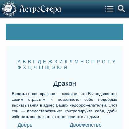
А
Б
В
Г
Д
Е
Ж
З
И
К
Л
М
Н
О
П
Р
С
Т
У
Ф
Х
Ц
Ч
Ш
Щ
Э
Ю
Я
Дракон
Видеть во сне дракона — означает, что Вы подвластны
своим страстям и позволяете себе недобрые
высказывания в адрес Ваших недоброжелателей. Этот
сон — предостережение: контролируйте себя, дабы
избежать конфликтов в отношениях с людьми.
Дверь
Двоеженство