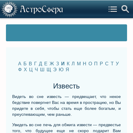
А
Б
В
Г
Д
Е
Ж
З
И
К
Л
М
Н
О
П
Р
С
Т
У
Ф
Х
Ц
Ч
Ш
Щ
Э
Ю
Я
Известь
Видеть во сне известь — предвещает, что некое
бедствие повергнет Вас на время в прострацию, но Вы
придете в себя, чтобы стать еще более богатым, и
преуспевающим, чем раньше.
Увидеть во сне печь для обжига извести — предвестье
того, что будущее еще не скоро подарит Вам