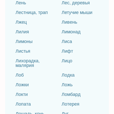
Лень
Лес, деревья
Лестница, трап
Летучие мыши
Лжец
Ливень
Лилия
Лимонад
Лимоны
Лиса
Листья
Лифт
Лихорадка,
Лицо
малярия
Лоб
Лодка
Ложки
Ложь
Локти
Ломбард
Лопата
Лотерея
Лошадь, конь
Луг