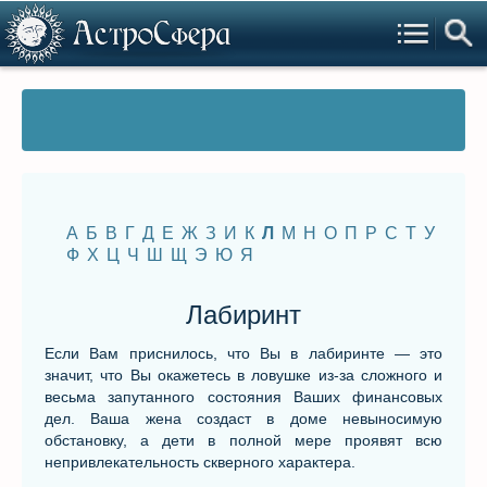
А
Б
В
Г
Д
Е
Ж
З
И
К
Л
М
Н
О
П
Р
С
Т
У
Ф
Х
Ц
Ч
Ш
Щ
Э
Ю
Я
Лабиринт
Если Вам приснилось, что Вы в лабиринте — это
значит, что Вы окажетесь в ловушке из-за сложного и
весьма запутанного состояния Ваших финансовых
дел. Ваша жена создаст в доме невыносимую
обстановку, а дети в полной мере проявят всю
непривлекательность скверного характера.