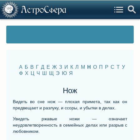
А
Б
В
Г
Д
Е
Ж
З
И
К
Л
М
Н
О
П
Р
С
Т
У
Ф
Х
Ц
Ч
Ш
Щ
Э
Ю
Я
Нож
Видеть во сне нож — плохая примета, так как он
предвещает и разлуку, и ссоры, и убытки в делах.
Увидеть ржавые ножи — означает
неудовлетворенность в семейных делах или разрыв с
любовником.