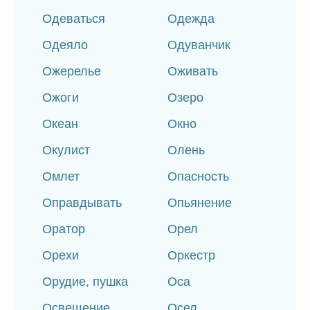
Одеваться
Одежда
Одеяло
Одуванчик
Ожерелье
Оживать
Ожоги
Озеро
Океан
Окно
Окулист
Олень
Омлет
Опасность
Оправдывать
Опьянение
Оратор
Орел
Орехи
Оркестр
Орудие, пушка
Оса
Освещение,
Осел