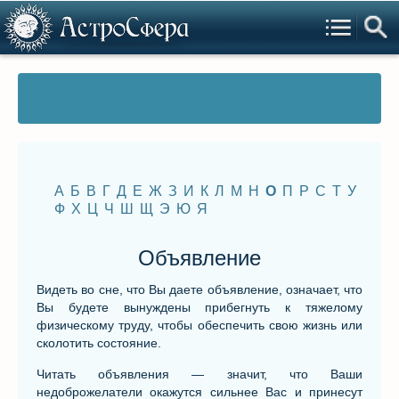
А
Б
В
Г
Д
Е
Ж
З
И
К
Л
М
Н
О
П
Р
С
Т
У
Ф
Х
Ц
Ч
Ш
Щ
Э
Ю
Я
Объявление
Видеть во сне, что Вы даете объявление, означает, что
Вы будете вынуждены прибегнуть к тяжелому
физическому труду, чтобы обеспечить свою жизнь или
сколотить состояние.
Читать объявления — значит, что Ваши
недоброжелатели окажутся сильнее Вас и принесут