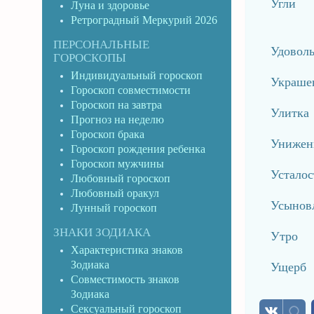
Угли
Луна и здоровье
Ретроградный Меркурий 2026
ПЕРСОНАЛЬНЫЕ
Удоволь
ГОРОСКОПЫ
Индивидуальный гороскоп
Украше
Гороскоп совместимости
Гороскоп на завтра
Улитка
Прогноз на неделю
Гороскоп брака
Унижен
Гороскоп рождения ребенка
Гороскоп мужчины
Усталос
Любовный гороскоп
Любовный оракул
Усынов
Лунный гороскоп
ЗНАКИ ЗОДИАКА
Утро
Характеристика знаков
Зодиака
Ущерб
Совместимость знаков
Зодиака
Сексуальный гороскоп