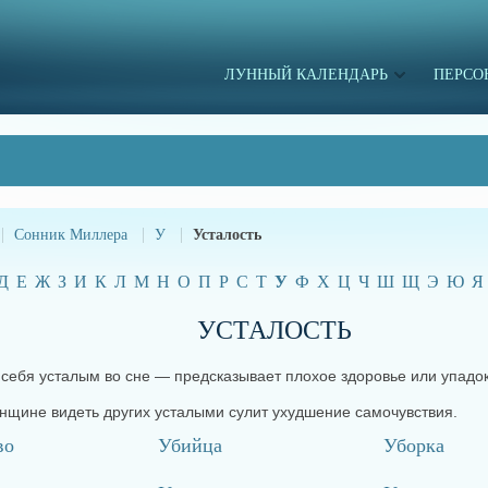
ЛУННЫЙ КАЛЕНДАРЬ
ПЕРСО
Сонник Миллера
У
Усталость
Д
Е
Ж
З
И
К
Л
М
Н
О
П
Р
С
Т
У
Ф
Х
Ц
Ч
Ш
Щ
Э
Ю
Я
УСТАЛОСТЬ
 себя усталым во сне — предсказывает плохое здоровье или упадок
щине видеть других усталыми сулит ухудшение самочувствия.
во
Убийца
Уборка