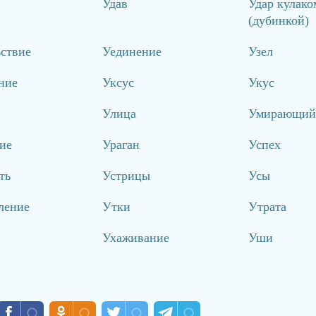
Удав
Удар кулако
(дубинкой)
ствие
Уединение
Узел
ние
Уксус
Укус
Улица
Умирающи
ие
Ураган
Успех
ть
Устрицы
Усы
ление
Утки
Утрата
Ухаживание
Уши