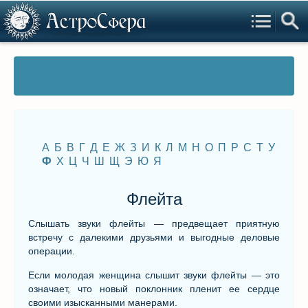
А
Б
В
Г
Д
Е
Ж
З
И
К
Л
М
Н
О
П
Р
С
Т
У
Ф
Х
Ц
Ч
Ш
Щ
Э
Ю
Я
Флейта
Слышать звуки флейты — предвещает приятную
встречу с далекими друзьями и выгодные деловые
операции.
Если молодая женщина слышит звуки флейты — это
означает, что новый поклонник пленит ее сердце
своими изысканными манерами.