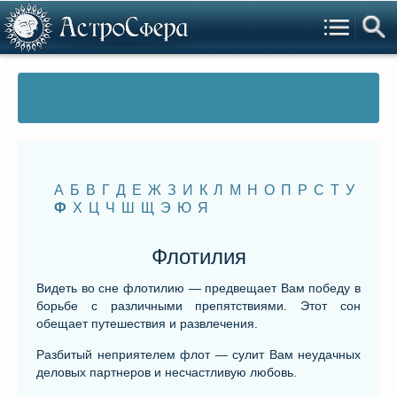
А
Б
В
Г
Д
Е
Ж
З
И
К
Л
М
Н
О
П
Р
С
Т
У
Ф
Х
Ц
Ч
Ш
Щ
Э
Ю
Я
Флотилия
Видеть во сне флотилию — предвещает Вам победу в
борьбе с различными препятствиями. Этот сон
обещает путешествия и развлечения.
Разбитый неприятелем флот — сулит Вам неудачных
деловых партнеров и несчастливую любовь.