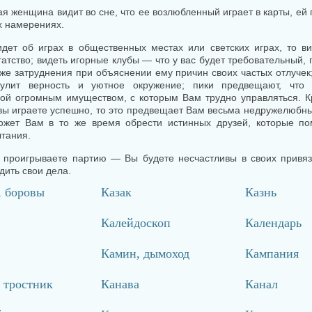
я женщина видит во сне, что ее возлюбленный играет в карты, ей
х намерениях.
идет об играх в общественных местах или светских играх, то 
гатство; видеть игорные клубы — что у вас будет требовательный,
кже затруднения при объяснении ему причин своих частых отлучек
улит верность и уютное окружение; пики предвещают, что 
ой огромным имуществом, с которым Вам трудно управляться. К
 вы играете успешно, то это предвещает Вам весьма недружелюбны
ожет Вам в то же время обрести истинных друзей, которые по
тания.
 проигрываете партию — Вы будете несчастливы в своих привяз
дить свои дела.
, боровы
Казак
Казнь
Калейдоскоп
Календарь
Камин, дымоход
Кампания
 тростник
Канава
Канал