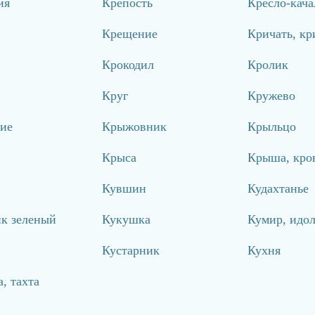
ия
Крепость
Кресло-кача
Крещение
Кричать, кр
Крокодил
Кролик
Круг
Кружево
ие
Крыжовник
Крыльцо
Крыса
Крыша, кро
Кувшин
Кудахтанье
ик зеленый
Кукушка
Кумир, идо
Кустарник
Кухня
, тахта