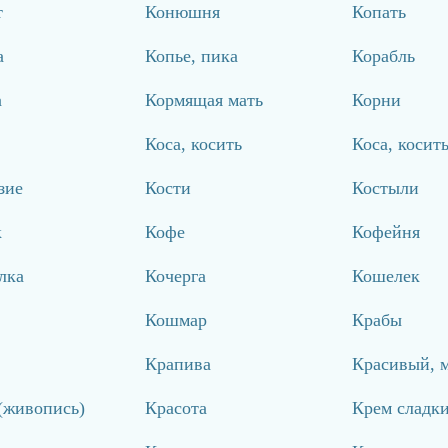
т
Конюшня
Копать
а
Копье, пика
Корабль
а
Кормящая мать
Корни
Коса, косить
Коса, косит
зие
Кости
Костыли
к
Кофе
Кофейня
лка
Кочерга
Кошелек
Кошмар
Крабы
Крапива
Красивый, 
(живопись)
Красота
Крем сладк