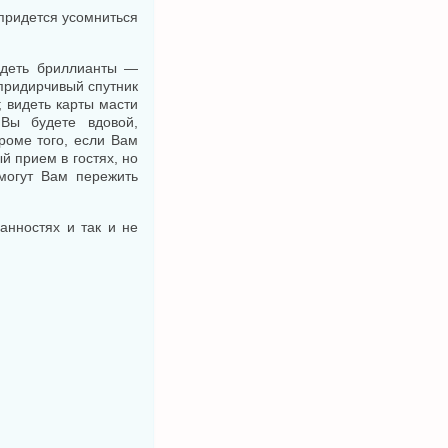
 придется усомниться
видеть бриллианты —
 придирчивый спутник
; видеть карты масти
Вы будете вдовой,
роме того, если Вам
й прием в гостях, но
могут Вам пережить
анностях и так и не