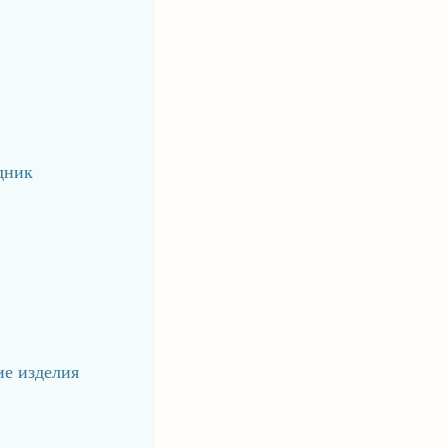
дник
ие изделия