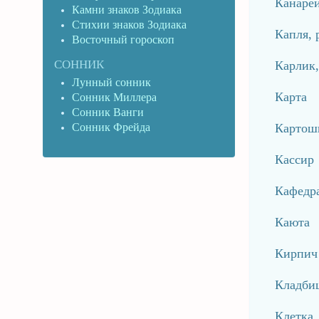
Канаре
Камни знаков Зодиака
Стихии знаков Зодиака
Капля, 
Восточный гороскоп
СОННИК
Карлик,
Лунный сонник
Карта
Сонник Миллера
Сонник Ванги
Сонник Фрейда
Картош
Кассир
Кафедр
Каюта
Кирпич
Кладби
Клетка