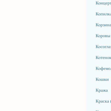
Концер
Копилк
Корзин
Коровы
Косогла
Котено
Кофемо
Кошки
Кража
Краска 