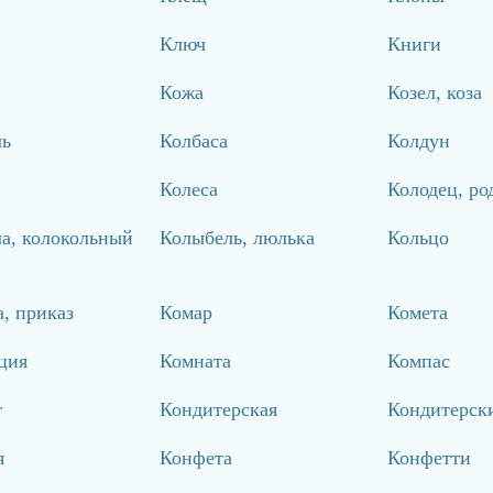
Ключ
Книги
Кожа
Козел, коза
ль
Колбаса
Колдун
Колеса
Колодец, ро
а, колокольный
Колыбель, люлька
Кольцо
, приказ
Комар
Комета
ция
Комната
Компас
т
Кондитерская
Кондитерск
я
Конфета
Конфетти