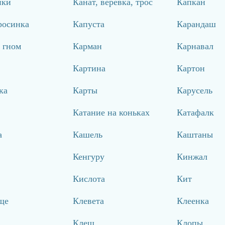
йки
Канат, веревка, трос
Капкан
росинка
Капуста
Карандаш
 гном
Карман
Карнавал
Картина
Картон
ка
Карты
Карусель
Катание на коньках
Катафалк
а
Кашель
Каштаны
Кенгуру
Кинжал
Кислота
Кит
ще
Клевета
Клеенка
Клещ
Клопы