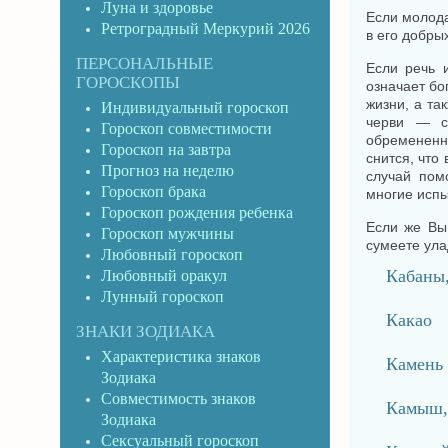
Луна и здоровье
Если молода
Ретроградный Меркурий 2026
в его добры
ПЕРСОНАЛЬНЫЕ
Если речь 
ГОРОСКОПЫ
означает бо
жизни, а та
Индивидуальный гороскоп
черви — с
Гороскоп совместимости
обремененн
Гороскоп на завтра
снится, что
Прогноз на неделю
случай пом
Гороскоп брака
многие испы
Гороскоп рождения ребенка
Если же Вы
Гороскоп мужчины
сумеете ула
Любовный гороскоп
Кабаны
Любовный оракул
Лунный гороскоп
Какао
ЗНАКИ ЗОДИАКА
Характеристика знаков
Камень
Зодиака
Совместимость знаков
Камыш,
Зодиака
Сексуальный гороскоп