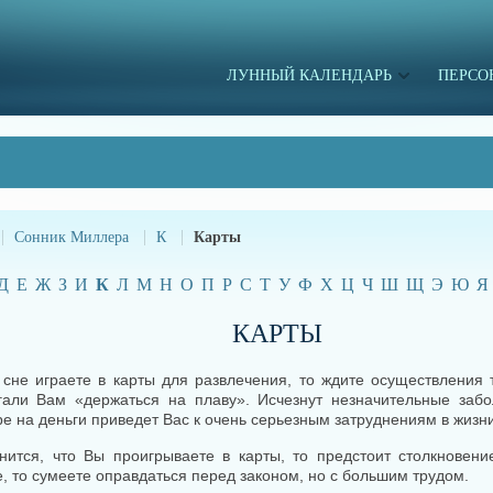
ЛУННЫЙ КАЛЕНДАРЬ
ПЕРСО
Сонник Миллера
К
Карты
Д
Е
Ж
З
И
К
Л
М
Н
О
П
Р
С
Т
У
Ф
Х
Ц
Ч
Ш
Щ
Э
Ю
Я
КАРТЫ
сне играете в карты для развлечения, то ждите осуществления 
гали Вам «держаться на плаву». Исчезнут незначительные забо
ре на деньги приведет Вас к очень серьезным затруднениям в жизни
нится, что Вы проигрываете в карты, то предстоит столкновени
, то сумеете оправдаться перед законом, но с большим трудом.