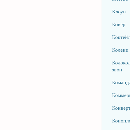
Клоун
Ковер
Коктей
Колени
Колокол
звон
Команда
Коммер
Конвер
Конопл