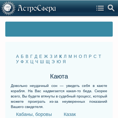
А
Б
В
Г
Д
Е
Ж
З
И
К
Л
М
Н
О
П
Р
С
Т
У
Ф
Х
Ц
Ч
Ш
Щ
Э
Ю
Я
Каюта
Довольно неудачный сон — увидеть себя в каюте
корабля. На Вас надвигается какая-то беда. Скорее
всего, Вы будете втянуты в судебный процесс, который
можете проиграть из-за неуверенных показаний
Вашего свидетеля.
Кабаны, боровы
Казак