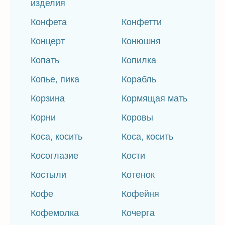
изделия
Конфета
Конфетти
Концерт
Конюшня
Копать
Копилка
Копье, пика
Корабль
Корзина
Кормящая мать
Корни
Коровы
Коса, косить
Коса, косить
Косоглазие
Кости
Костыли
Котенок
Кофе
Кофейня
Кофемолка
Кочерга