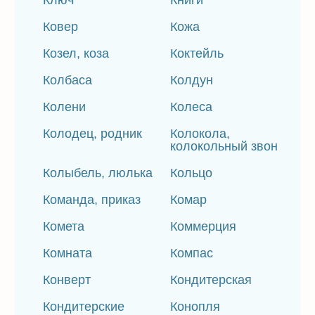
Ключ
Книги
Ковер
Кожа
Козел, коза
Коктейль
Колбаса
Колдун
Колени
Колеса
Колодец, родник
Колокола,
колокольный звон
Колыбель, люлька
Кольцо
Команда, приказ
Комар
Комета
Коммерция
Комната
Компас
Конверт
Кондитерская
Кондитерские
Конопля