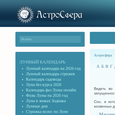
Астросфера
ЛУННЫЙ КАЛЕНДАРЬ
А
Б
В
Г
Лунный календарь на 2026 год
Лунный календарь стрижек
Календарь садовода
Луна без курса 2026
Видеть во
Календарь фаз Луны онлайн
запущенност
Фазы Луны на 2026 год
Луна в знаках Зодиака
Сон, в кот
Лунные дни
косвенных д
Стрижка волос по Луне
Магази