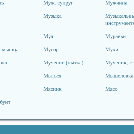
ть
Муж, супруг
Мужчина
Музыка
Музыкальн
инструмент
Мул
Муравьи
, мышца
Мусор
Мухи
вка
Мучение (пытка)
Мученик, с
Мыться
Мышеловка
Мясник
Мясо
бунт