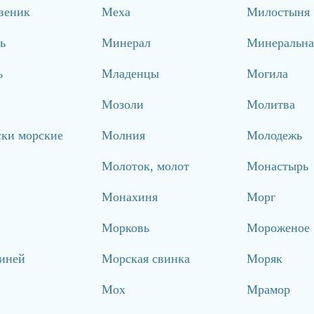
веник
Меха
Милостыня
ь
Минерал
Минеральна
ь
Младенцы
Могила
Мозоли
Молитва
ки морские
Молния
Молодежь
Молоток, молот
Монастырь
Монахиня
Морг
Морковь
Мороженое
 иней
Морская свинка
Моряк
Мох
Мрамор