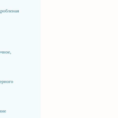
дробленая
чное,
ерного
ние