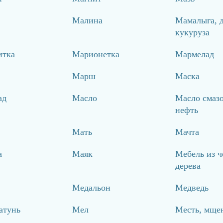
Малина
Мамалыга, 
кукуруза
итка
Марионетка
Мармелад
Марш
Маска
ад
Масло
Масло смазо
нефть
Мать
Мачта
а
Маяк
Мебель из ч
дерева
Медальон
Медведь
атунь
Мел
Месть, мще