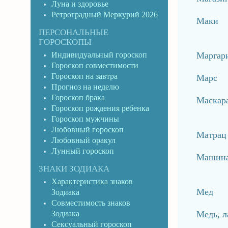
Луна и здоровье
Ретроградный Меркурий 2026
Маки
ПЕРСОНАЛЬНЫЕ
ГОРОСКОПЫ
Индивидуальный гороскоп
Маргар
Гороскоп совместимости
Гороскоп на завтра
Марс
Прогноз на неделю
Гороскоп брака
Маскар
Гороскоп рождения ребенка
Гороскоп мужчины
Любовный гороскоп
Матрац
Любовный оракул
Лунный гороскоп
Машин
ЗНАКИ ЗОДИАКА
Характеристика знаков
Мед
Зодиака
Совместимость знаков
Зодиака
Медь, л
Сексуальный гороскоп