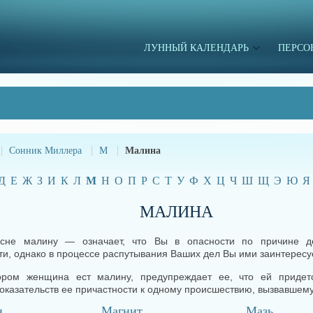
ЛУННЫЙ КАЛЕНДАРЬ
ПЕРСО
Сонник Миллера
М
Малина
Д
Е
Ж
З
И
К
Л
М
Н
О
П
Р
С
Т
У
Ф
Х
Ц
Ч
Ш
Щ
Э
Ю
Я
МАЛИНА
 сне малину — означает, что Вы в опасности по причине д
и, однако в процессе распутывания Ваших дел Вы ими заинтересу
ором женщина ест малину, предупреждает ее, что ей придетс
оказательств ее причастности к одному происшествию, вызвавшему
н
Магнит
Мазь