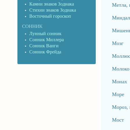
Камни знаков Зодиака
Метла, 
Стихии знаков Зодиака
Восточный гороскоп
Миндал
СОННИК
Мишен
Лунный сонник
Сонник Миллера
Мозг
Сонник Ванги
Сонник Фрейда
Моллюс
Молоко
Монах
Море
Мороз,
Мост