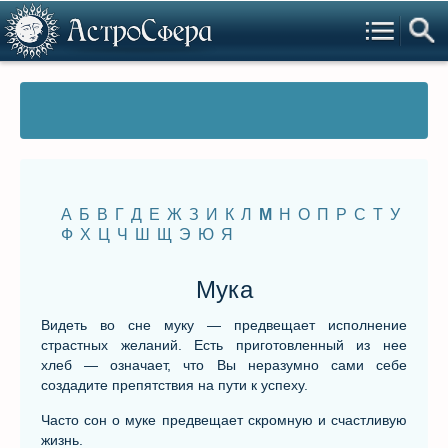
А
Б
В
Г
Д
Е
Ж
З
И
К
Л
М
Н
О
П
Р
С
Т
У
Ф
Х
Ц
Ч
Ш
Щ
Э
Ю
Я
Мука
Видеть во сне муку — предвещает исполнение
страстных желаний. Есть приготовленный из нее
хлеб — означает, что Вы неразумно сами себе
создадите препятствия на пути к успеху.
Часто сон о муке предвещает скромную и счастливую
жизнь.