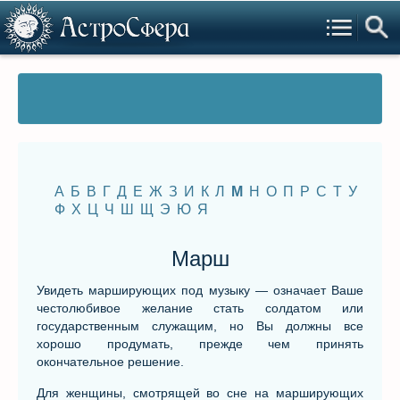
А
Б
В
Г
Д
Е
Ж
З
И
К
Л
М
Н
О
П
Р
С
Т
У
Ф
Х
Ц
Ч
Ш
Щ
Э
Ю
Я
Марш
Увидеть марширующих под музыку — означает Ваше
честолюбивое желание стать солдатом или
государственным служащим, но Вы должны все
хорошо продумать, прежде чем принять
окончательное решение.
Для женщины, смотрящей во сне на марширующих