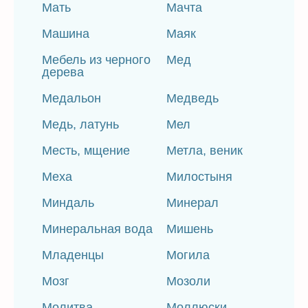
Мать
Мачта
Машина
Маяк
Мебель из черного
Мед
дерева
Медальон
Медведь
Медь, латунь
Мел
Месть, мщение
Метла, веник
Меха
Милостыня
Миндаль
Минерал
Минеральная вода
Мишень
Младенцы
Могила
Мозг
Мозоли
Молитва
Моллюски