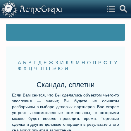
А
Б
В
Г
Д
Е
Ж
З
И
К
Л
М
Н
О
П
Р
С
Т
У
Ф
Х
Ц
Ч
Ш
Щ
Э
Ю
Я
Скандал, сплетни
Если Вам снится, что Вы сделались объектом чьего-то
злословия — значит, Вы будете не слишком
разборчивы в выборе деловых партнеров; Вас скорее
устроят легкомысленные компаньоны, с которыми
можно будет весело проводить время. Торговые
сделки и другие деловые операции в результате этого
сна могут прийти в запустение.