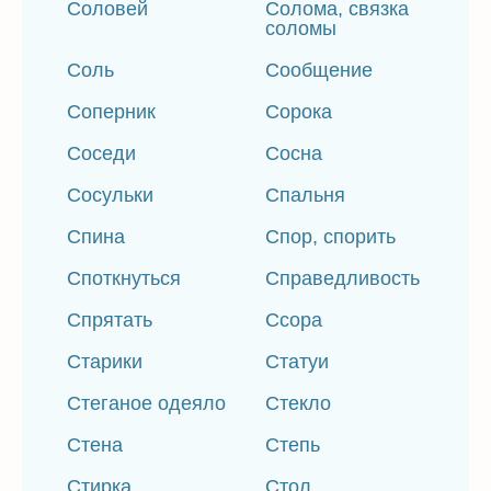
Соловей
Солома, связка
соломы
Соль
Сообщение
Соперник
Сорока
Соседи
Сосна
Сосульки
Спальня
Спина
Спор, спорить
Споткнуться
Справедливость
Спрятать
Ссора
Старики
Статуи
Стеганое одеяло
Стекло
Стена
Степь
Стирка
Стол