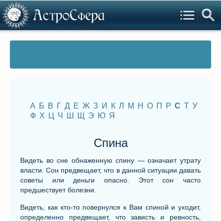
А
Б
В
Г
Д
Е
Ж
З
И
К
Л
М
Н
О
П
Р
С
Т
У
Ф
Х
Ц
Ч
Ш
Щ
Э
Ю
Я
Спина
Видеть во сне обнаженную спину — означает утрату
власти. Сон предвещает, что в данной ситуации давать
советы или деньги опасно. Этот сон часто
предшествует болезни.
Видеть, как кто-то повернулся к Вам спиной и уходит,
определенно предвещает, что зависть и ревность,