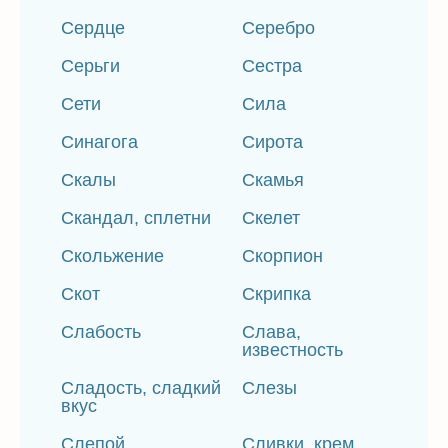
Сердце
Серебро
Серьги
Сестра
Сети
Сила
Синагога
Сирота
Скалы
Скамья
Скандал, сплетни
Скелет
Скольжение
Скорпион
Скот
Скрипка
Слабость
Слава,
известность
Сладость, сладкий
Слезы
вкус
Слепой
Сливки, крем