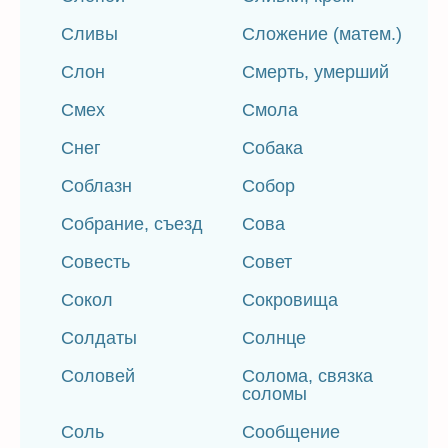
Сливы
Сложение (матем.)
Слон
Смерть, умерший
Смех
Смола
Снег
Собака
Соблазн
Собор
Собрание, съезд
Сова
Совесть
Совет
Сокол
Сокровища
Солдаты
Солнце
Соловей
Солома, связка
соломы
Соль
Сообщение