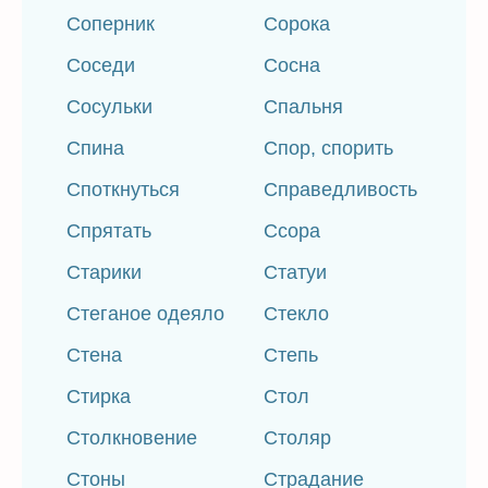
Соперник
Сорока
Соседи
Сосна
Сосульки
Спальня
Спина
Спор, спорить
Споткнуться
Справедливость
Спрятать
Ссора
Старики
Статуи
Стеганое одеяло
Стекло
Стена
Степь
Стирка
Стол
Столкновение
Столяр
Стоны
Страдание