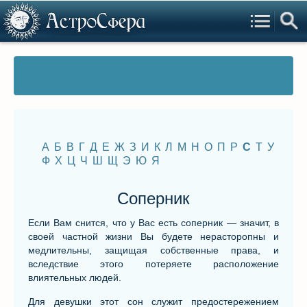
А
Б
В
Г
Д
Е
Ж
З
И
К
Л
М
Н
О
П
Р
С
Т
У
Ф
Х
Ц
Ч
Ш
Щ
Э
Ю
Я
Соперник
Если Вам снится, что у Вас есть соперник — значит, в
своей частной жизни Вы будете нерасторопны и
медлительны, защищая собственные права, и
вследствие этого потеряете расположение
влиятельных людей.
Для девушки этот сон служит предостережением