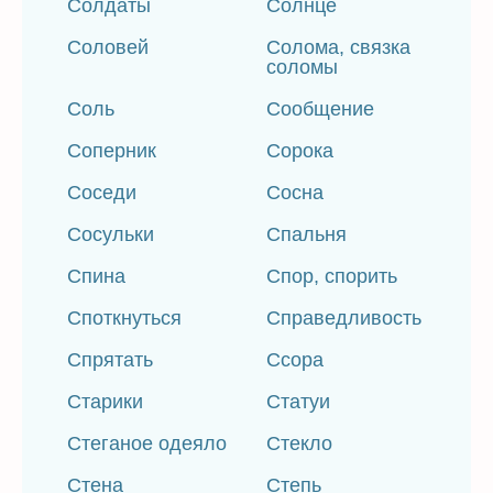
Солдаты
Солнце
Соловей
Солома, связка
соломы
Соль
Сообщение
Соперник
Сорока
Соседи
Сосна
Сосульки
Спальня
Спина
Спор, спорить
Споткнуться
Справедливость
Спрятать
Ссора
Старики
Статуи
Стеганое одеяло
Стекло
Стена
Степь