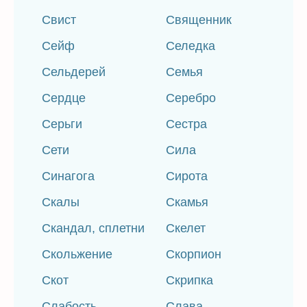
Свист
Священник
Сейф
Селедка
Сельдерей
Семья
Сердце
Серебро
Серьги
Сестра
Сети
Сила
Синагога
Сирота
Скалы
Скамья
Скандал, сплетни
Скелет
Скольжение
Скорпион
Скот
Скрипка
Слабость
Слава,