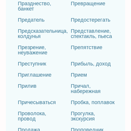
Празднество,
Превращение
банкет
Предатель
Предостерегать
Предсказательница,
Представление,
колдунья
спектакль, пьеса
Презрение,
Препятствие
неуважение
Преступник
Прибыль, доход
Приглашение
Прием
Прилив
Причал,
набережная
Причесываться
Пробка, поплавок
Проволока,
Прогулка,
провод
экскурсия
Продажа
Проповедник