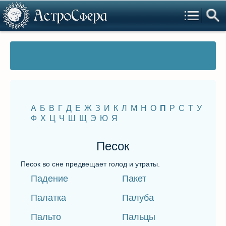
А
Б
В
Г
Д
Е
Ж
З
И
К
Л
М
Н
О
П
Р
С
Т
У
Ф
Х
Ц
Ч
Ш
Щ
Э
Ю
Я
Песок
Песок во сне предвещает голод и утраты.
Падение
Пакет
Палатка
Палуба
Пальто
Пальцы