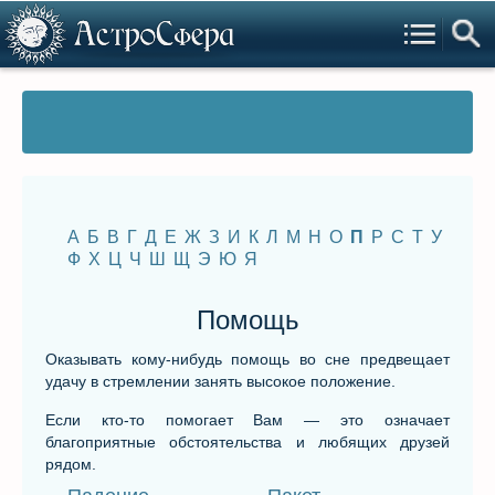
А
Б
В
Г
Д
Е
Ж
З
И
К
Л
М
Н
О
П
Р
С
Т
У
Ф
Х
Ц
Ч
Ш
Щ
Э
Ю
Я
Помощь
Оказывать кому-нибудь помощь во сне предвещает
удачу в стремлении занять высокое положение.
Если кто-то помогает Вам — это означает
благоприятные обстоятельства и любящих друзей
рядом.