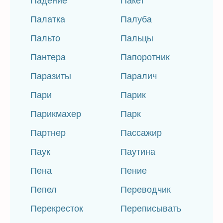
Падение
Пакет
Палатка
Палуба
Пальто
Пальцы
Пантера
Папоротник
Паразиты
Паралич
Пари
Парик
Парикмахер
Парк
Партнер
Пассажир
Паук
Паутина
Пена
Пение
Пепел
Переводчик
Перекресток
Переписывать