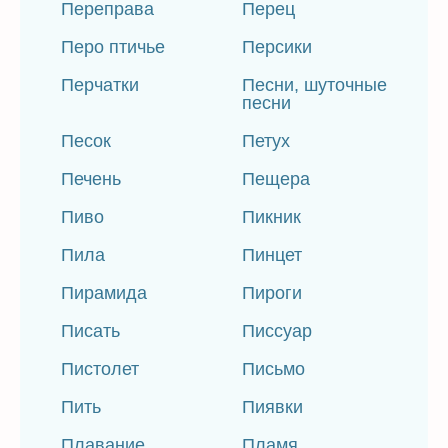
Переправа
Перец
Перо птичье
Персики
Перчатки
Песни, шуточные
песни
Песок
Петух
Печень
Пещера
Пиво
Пикник
Пила
Пинцет
Пирамида
Пироги
Писать
Писсуар
Пистолет
Письмо
Пить
Пиявки
Плавание
Пламя