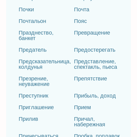
Почки
Почта
Почтальон
Пояс
Празднество,
Превращение
банкет
Предатель
Предостерегать
Предсказательница,
Представление,
колдунья
спектакль, пьеса
Презрение,
Препятствие
неуважение
Преступник
Прибыль, доход
Приглашение
Прием
Прилив
Причал,
набережная
Причесываться
Пробка, поплавок