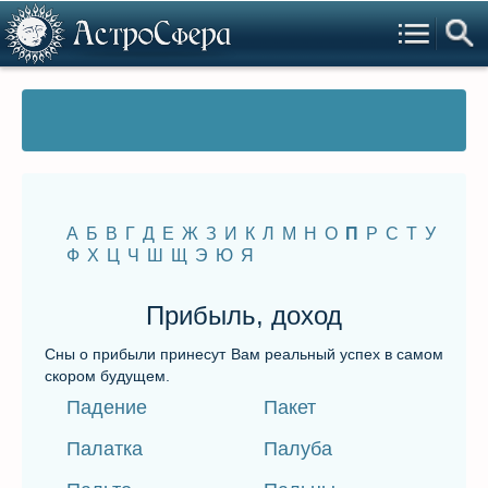
А
Б
В
Г
Д
Е
Ж
З
И
К
Л
М
Н
О
П
Р
С
Т
У
Ф
Х
Ц
Ч
Ш
Щ
Э
Ю
Я
Прибыль, доход
Сны о прибыли принесут Вам реальный успех в самом
скором будущем.
Падение
Пакет
Палатка
Палуба