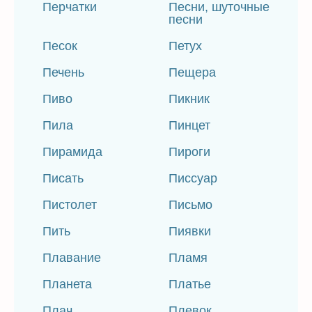
Перчатки
Песни, шуточные
песни
Песок
Петух
Печень
Пещера
Пиво
Пикник
Пила
Пинцет
Пирамида
Пироги
Писать
Писсуар
Пистолет
Письмо
Пить
Пиявки
Плавание
Пламя
Планета
Платье
Плач
Плевок