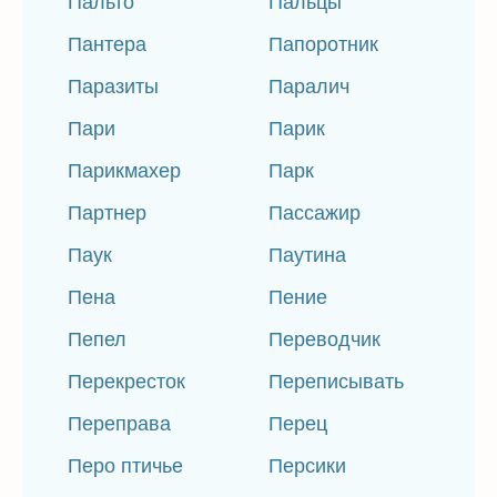
Пальто
Пальцы
Пантера
Папоротник
Паразиты
Паралич
Пари
Парик
Парикмахер
Парк
Партнер
Пассажир
Паук
Паутина
Пена
Пение
Пепел
Переводчик
Перекресток
Переписывать
Переправа
Перец
Перо птичье
Персики