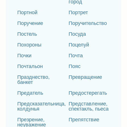
город
Портной
Портрет
Поручение
Поручительство
Постель
Посуда
Похороны
Поцелуй
Почки
Почта
Почтальон
Пояс
Празднество,
Превращение
банкет
Предатель
Предостерегать
Предсказательница,
Представление,
колдунья
спектакль, пьеса
Презрение,
Препятствие
неуважение