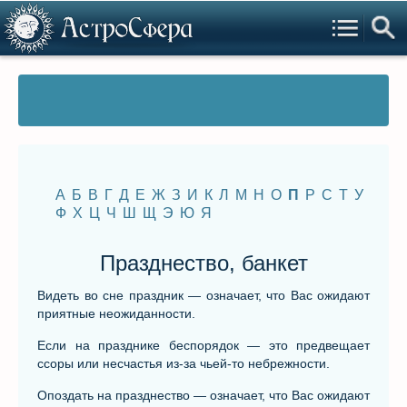
А
Б
В
Г
Д
Е
Ж
З
И
К
Л
М
Н
О
П
Р
С
Т
У
Ф
Х
Ц
Ч
Ш
Щ
Э
Ю
Я
Празднество, банкет
Видеть во сне праздник — означает, что Вас ожидают
приятные неожиданности.
Если на празднике беспорядок — это предвещает
ссоры или несчастья из-за чьей-то небрежности.
Опоздать на празднество — означает, что Вас ожидают