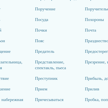
т
Поручение
Поручитель
ь
Посуда
Похороны
й
Почки
Почта
ьон
Пояс
Празднество
щение
Предатель
Предостерег
зательница,
Представление,
Презрение,
я
спектакль, пьеса
ствие
Преступник
Прибыль, д
шение
Прием
Прилив
 набережная
Причесываться
Пробка, по