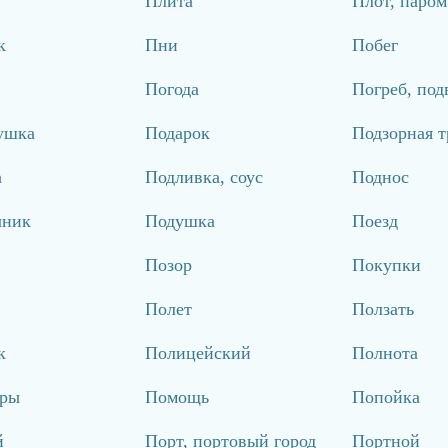
Плита
Плот, паром
к
Пни
Побег
Погода
Погреб, под
ушка
Подарок
Подзорная т
а
Подливка, соус
Поднос
чник
Подушка
Поезд
Позор
Покупки
Полет
Ползать
к
Полицейский
Полнота
ры
Помощь
Попойка
й
Порт, портовый город
Портной