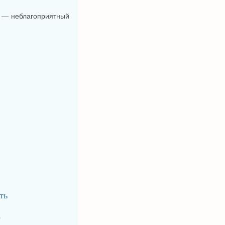
й — неблагоприятный
ть
е