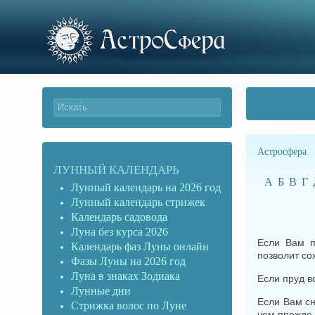
Астросфера
ЛУННЫЙ КАЛЕНДАРЬ
А
Б
В
Г
Лунный календарь на 2026 год
Лунный календарь стрижек
Календарь садовода
Луна без курса 2026
Если Вам п
Календарь фаз Луны онлайн
позволит со
Фазы Луны на 2026 год
Луна в знаках Зодиака
Если пруд в
Лунные дни
Если Вам с
Стрижка волос по Луне
чем прежде,