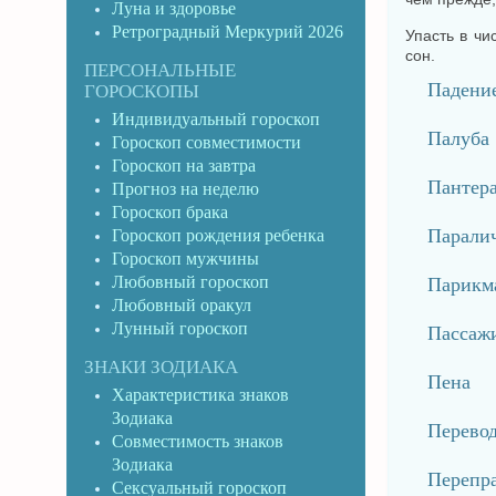
Луна и здоровье
Ретроградный Меркурий 2026
Упасть в чи
сон.
ПЕРСОНАЛЬНЫЕ
Падени
ГОРОСКОПЫ
Индивидуальный гороскоп
Палуба
Гороскоп совместимости
Гороскоп на завтра
Пантер
Прогноз на неделю
Гороскоп брака
Парали
Гороскоп рождения ребенка
Гороскоп мужчины
Любовный гороскоп
Парикм
Любовный оракул
Лунный гороскоп
Пассаж
ЗНАКИ ЗОДИАКА
Пена
Характеристика знаков
Зодиака
Перево
Совместимость знаков
Зодиака
Перепр
Сексуальный гороскоп