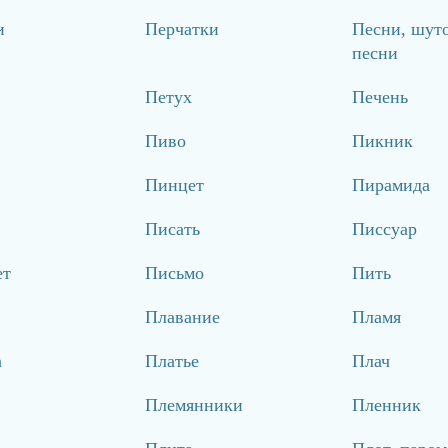
и
Перчатки
Песни, шут
песни
Петух
Печень
Пиво
Пикник
Пинцет
Пирамида
Писать
Писсуар
ет
Письмо
Пить
Плавание
Пламя
а
Платье
Плач
Племянники
Пленник