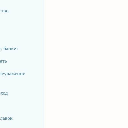
ство
, банкет
ать
 неуважение
оход
плавок