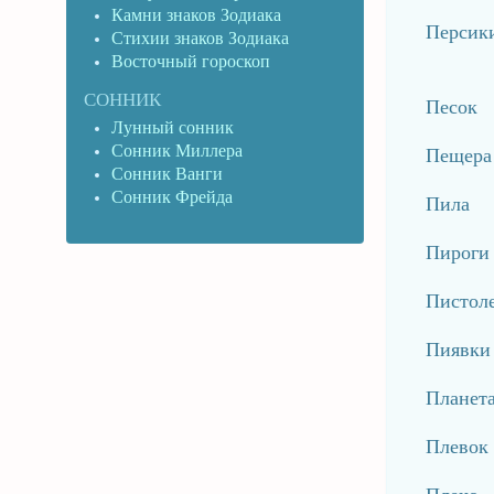
Камни знаков Зодиака
Персик
Стихии знаков Зодиака
Восточный гороскоп
СОННИК
Песок
Лунный сонник
Сонник Миллера
Пещера
Сонник Ванги
Сонник Фрейда
Пила
Пироги
Пистол
Пиявки
Планет
Плевок