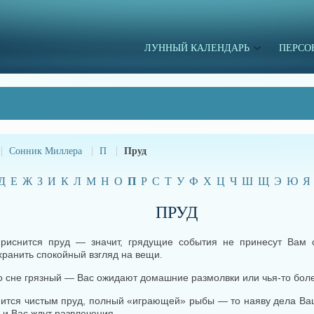
ЛУННЫЙ КАЛЕНДАРЬ
ПЕРСО
Сонник Миллера
П
Пруд
Д
Е
Ж
З
И
К
Л
М
Н
О
П
Р
С
Т
У
Ф
Х
Ц
Ч
Ш
Щ
Э
Ю
Я
ПРУД
риснится пруд — значит, грядущие события не принесут Вам о
хранить спокойный взгляд на вещи.
о сне грязный — Вас ожидают домашние размолвки или чья-то боле
нится чистым пруд, полный «играющей» рыбы — то наяву дела Ва
 и Вас ждут развлечения.