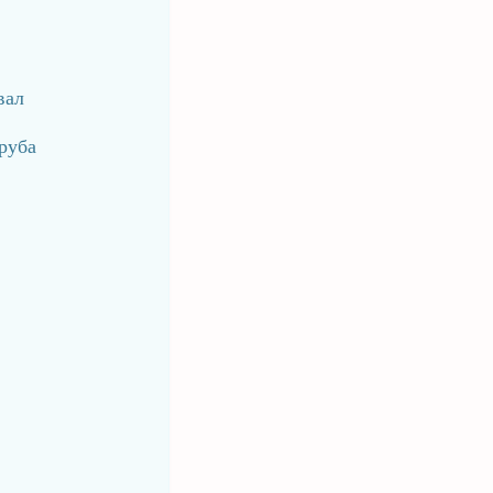
вал
руба