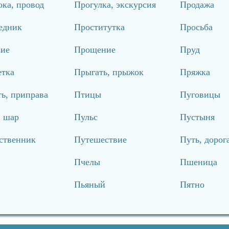
ка, провод
Прогулка, экскурсия
Продажа
едник
Проститутка
Просьба
ие
Прощение
Пруд
етка
Прыгать, прыжок
Пряжка
ь, приправа
Птицы
Пуговицы
, шар
Пульс
Пустыня
ственник
Путешествие
Путь, дорог
Пчелы
Пшеница
Пьяный
Пятно