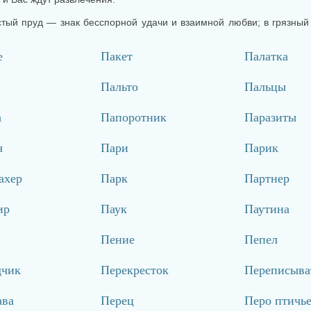
стый пруд — знак бесспорной удачи и взаимной любви; в грязны
е
Пакет
Палатка
Пальто
Пальцы
а
Папоротник
Паразиты
ч
Пари
Парик
ахер
Парк
Партнер
ир
Паук
Паутина
Пение
Пепел
дчик
Перекресток
Переписыва
ава
Перец
Перо птичь