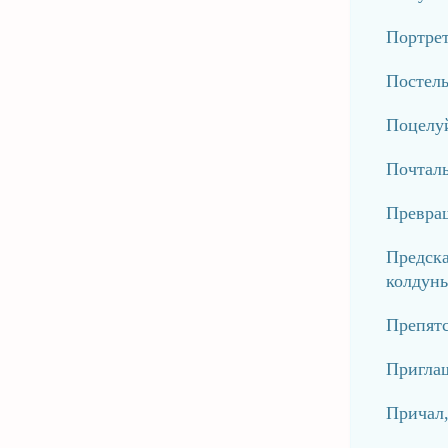
Портре
Постел
Поцелу
Почтал
Превра
Предска
колдунь
Препят
Пригла
Причал,