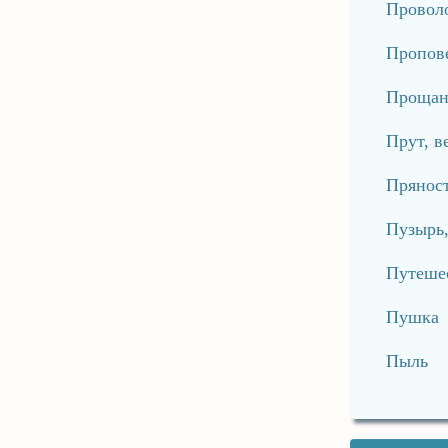
Проволо
Пропов
Прощан
Прут, в
Пряност
Пузырь
Путеше
Пушка
Пыль