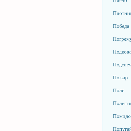
Плечо
Плотни
Победа
Погрем
Подков
Подсве
Пожар
Поле
Полити
Помидо
Попуга