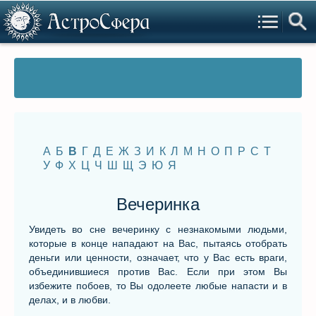
А
Б
В
Г
Д
Е
Ж
З
И
К
Л
М
Н
О
П
Р
С
Т
У
Ф
Х
Ц
Ч
Ш
Щ
Э
Ю
Я
Вечеринка
Увидеть во сне вечеринку с незнакомыми людьми,
которые в конце нападают на Вас, пытаясь отобрать
деньги или ценности, означает, что у Вас есть враги,
объединившиеся против Вас. Если при этом Вы
избежите побоев, то Вы одолеете любые напасти и в
делах, и в любви.