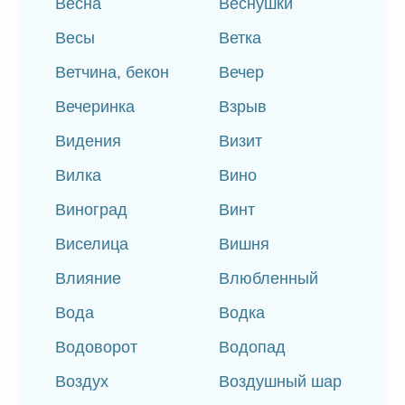
Весна
Веснушки
Весы
Ветка
Ветчина, бекон
Вечер
Вечеринка
Взрыв
Видения
Визит
Вилка
Вино
Виноград
Винт
Виселица
Вишня
Влияние
Влюбленный
Вода
Водка
Водоворот
Водопад
Воздух
Воздушный шар