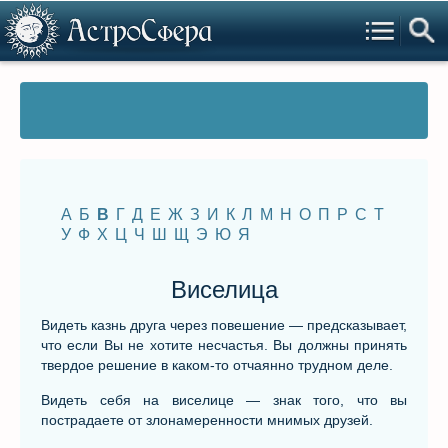
А
Б
В
Г
Д
Е
Ж
З
И
К
Л
М
Н
О
П
Р
С
Т
У
Ф
Х
Ц
Ч
Ш
Щ
Э
Ю
Я
Виселица
Видеть казнь друга через повешение — предсказывает,
что если Вы не хотите несчастья. Вы должны принять
твердое решение в каком-то отчаянно трудном деле.
Видеть себя на виселице — знак того, что вы
пострадаете от злонамеренности мнимых друзей.