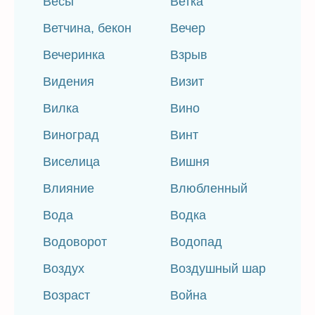
Весы
Ветка
Ветчина, бекон
Вечер
Вечеринка
Взрыв
Видения
Визит
Вилка
Вино
Виноград
Винт
Виселица
Вишня
Влияние
Влюбленный
Вода
Водка
Водоворот
Водопад
Воздух
Воздушный шар
Возраст
Война