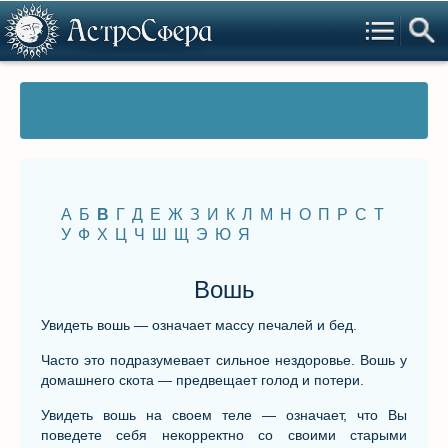
А
Б
В
Г
Д
Е
Ж
З
И
К
Л
М
Н
О
П
Р
С
Т
У
Ф
Х
Ц
Ч
Ш
Щ
Э
Ю
Я
Вошь
Увидеть вошь — означает массу печалей и бед.
Часто это подразумевает сильное нездоровье. Вошь у
домашнего скота — предвещает голод и потери.
Увидеть вошь на своем теле — означает, что Вы
поведете себя некорректно со своими старыми