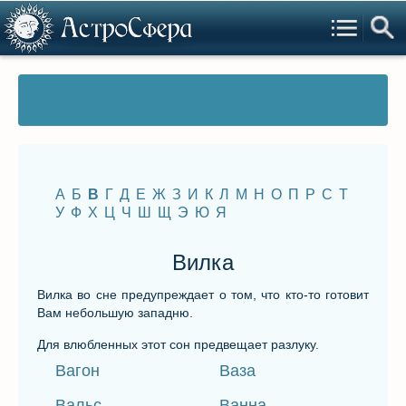
А
Б
В
Г
Д
Е
Ж
З
И
К
Л
М
Н
О
П
Р
С
Т
У
Ф
Х
Ц
Ч
Ш
Щ
Э
Ю
Я
Вилка
Вилка во сне предупреждает о том, что кто-то готовит
Вам небольшую западню.
Для влюбленных этот сон предвещает разлуку.
Вагон
Ваза
Вальс
Ванна