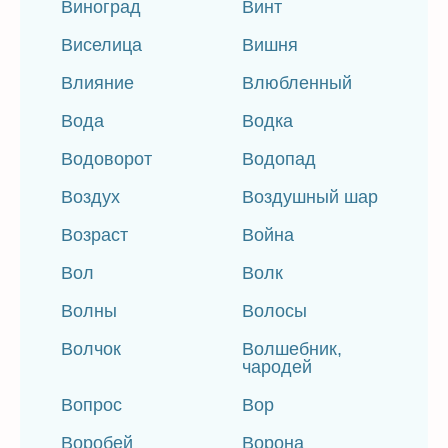
Виноград
Винт
Виселица
Вишня
Влияние
Влюбленный
Вода
Водка
Водоворот
Водопад
Воздух
Воздушный шар
Возраст
Война
Вол
Волк
Волны
Волосы
Волчок
Волшебник,
чародей
Вопрос
Вор
Воробей
Ворона