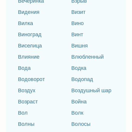
Вечеринка
Взрыв
Видения
Визит
Вилка
Вино
Виноград
Винт
Виселица
Вишня
Влияние
Влюбленный
Вода
Водка
Водоворот
Водопад
Воздух
Воздушный шар
Возраст
Война
Вол
Волк
Волны
Волосы