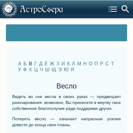
А
Б
В
Г
Д
Е
Ж
З
И
К
Л
М
Н
О
П
Р
С
Т
У
Ф
Х
Ц
Ч
Ш
Щ
Э
Ю
Я
Весло
Видеть во сне весла в своих руках — предвещает
разочарования: возможно, Вы принесете в жертву свое
собственное благополучие ради поддержки других.
Потерять весло — означает напрасные усилия
довести до конца свои планы.